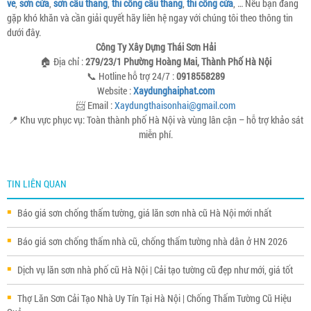
ve
,
sơn cửa
,
sơn cầu thang
,
thi công cầu thang
,
thi công cửa
, … Nếu bạn đang
gặp khó khăn và cần giải quyết hãy liên hệ ngay với chúng tôi theo thông tin
dưới đây.
Công Ty Xây Dựng Thái Sơn Hải
🏠 Địa chỉ :
279/23/1 Phường Hoàng Mai, Thành Phố Hà Nội
📞 Hotline hỗ trợ 24/7 :
0918558289
Website :
Xaydunghaiphat.com
📨 Email :
Xaydungthaisonhai@gmail.com
📍 Khu vực phục vụ: Toàn thành phố Hà Nội và vùng lân cận – hỗ trợ khảo sát
miễn phí.
TIN LIÊN QUAN
Báo giá sơn chống thấm tường, giá lăn sơn nhà cũ Hà Nội mới nhất
Báo giá sơn chống thấm nhà cũ, chống thấm tường nhà dân ở HN 2026
Dịch vụ lăn sơn nhà phố cũ Hà Nội | Cải tạo tường cũ đẹp như mới, giá tốt
Thợ Lăn Sơn Cải Tạo Nhà Uy Tín Tại Hà Nội | Chống Thấm Tường Cũ Hiệu