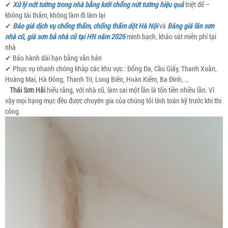
✔
Xử lý nứt tường trong nhà bằng lưới chống nứt tường hiệu quả
triệt để –
không tái thấm, không làm đi làm lại
✔
Báo giá dịch vụ chống thấm, chống thấm dột Hà Nội
và
Bảng giá lăn sơn
nhà cũ, giá sơn bả nhà cũ tại HN năm 2026
minh bạch, khảo sát miễn phí tại
nhà
✔ Bảo hành dài hạn bằng văn bản
✔ Phục vụ nhanh chóng khắp các khu vực : Đống Đa, Cầu Giấy, Thanh Xuân,
Hoàng Mai, Hà Đông, Thanh Trì, Long Biên, Hoàn Kiếm, Ba Đình, …
Thái Sơn Hải
hiểu rằng, với nhà cũ, làm sai một lần là tốn tiền nhiều lần. Vì
vậy mọi hạng mục đều được chuyên gia của chúng tôi tính toán kỹ trước khi thi
công.