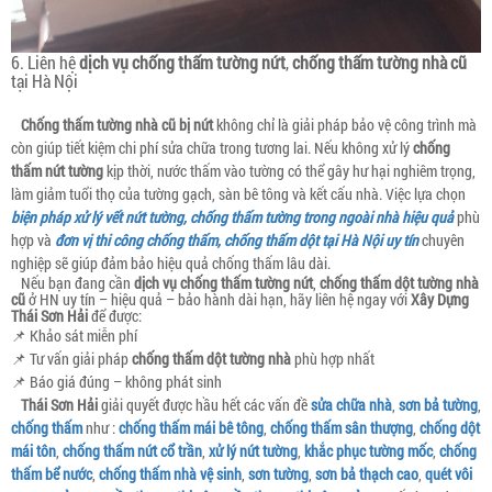
6. Liên hệ
dịch vụ chống thấm tường nứt
,
chống thấm tường nhà cũ
tại Hà Nội
Chống thấm tường nhà cũ bị nứt
không chỉ là giải pháp bảo vệ công trình mà
còn giúp tiết kiệm chi phí sửa chữa trong tương lai. Nếu không xử lý
chống
thấm nứt tường
kịp thời, nước thấm vào tường có thể gây hư hại nghiêm trọng,
làm giảm tuổi thọ của tường gạch, sàn bê tông và kết cấu nhà. Việc lựa chọn
biện pháp xử lý vết nứt tường, chống thấm tường trong ngoài nhà hiệu quả
phù
hợp và
đơn vị thi công chống thấm, chống thấm dột tại Hà Nội uy tín
chuyên
nghiệp sẽ giúp đảm bảo hiệu quả chống thấm lâu dài.
Nếu bạn đang cần
dịch vụ chống thấm tường nứt
,
chống thấm dột tường nhà
cũ
ở HN uy tín – hiệu quả – bảo hành dài hạn, hãy liên hệ ngay với
Xây Dựng
Thái Sơn Hải
để được:
📌 Khảo sát miễn phí
📌 Tư vấn giải pháp
chống thấm dột tường nhà
phù hợp nhất
📌 Báo giá đúng – không phát sinh
Thái Sơn Hải
giải quyết được hầu hết các vấn đề
sửa chữa nhà
,
sơn bả tường
,
chống thấm
như :
chống thấm mái bê tông
,
chống thấm sân thượng
,
chống dột
mái tôn
,
chống thấm nứt cổ trần
,
xử lý nứt tường
,
khắc phục tường mốc
,
chống
thấm bể nước
,
chống thấm nhà vệ sinh
,
sơn tường
,
sơn bả thạch cao
,
quét vôi