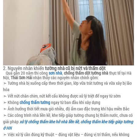
2. Nguyên nhân khiến
tường nhà cũ bị nứt và thấm dột
Qua gần 20 năm thi công
sơn nhà
,
chống thấm dột tường nhà
thực tế tại Hà
Nội,
Thái Sơn Hải
nhận thấy các nguyên nhân chính gồm:
➣ Tường nhà bị xuống cấp theo thời gian, lớp vữa trát tường và vữa xây bị lão
hóa
➣ Vết nứt chân chim, nứt kết cấu không được xử lý triệt để ngay từ sớm
➣ Không
chống thấm tường
ngay từ ban đầu khi xây dựng
➣ Ảnh hưởng thời tiết mưa gió nhiều, độ ẩm cao đặc trưng khí hậu miền Bắc
➣ Các công trình nhà liền kề, khe tiếp giáp tường chung bị thấm nước, chưa có
giải pháp
xử lý chống thấm khe hở nhà liền kề, chống thấm khe tiếp giáp tường
ở HN
➣ Việc xử lý cần đúng kỹ thuật – đúng vật liệu – đúng vị trí thấm, nếu không