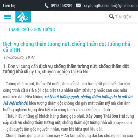
Liên hệ
0918558289
xaydungthaisonhai@gmail.com
TRANG CHỦ
SƠN TƯỜNG
Dịch vụ chống thấm tường nứt, chống thấm dột tường nhà
cũ ở HN
14/02/2026, 19:47
1. Đơn vị cung cấp
dịch vụ chống thấm tường nứt
,
chống thấm dột
tường nhà cũ
uy tín, chuyên nghiệp tại Hà Nội
Tường nhà bị nứt, thấm dột nước, ẩm mốc là tình trạng rất phổ biến tại các
công trình cũ ở Hà Nội, đặc biệt sau nhiều năm sử dụng hoặc sau các mùa
mưa kéo dài. Nếu không
xử lý nứt tường gạch, chống thấm tường do bị nứt tại
Hà Nội triệt để
, hiện tượng thấm dột không chỉ gây mất thẩm mỹ mà còn ảnh
hưởng nghiêm trọng đến kết cấu công trình và sức khỏe gia đình.
Thấu hiểu những gì khách hàng đang gặp phải.
Xây Dựng Thái Sơn Hải
cung
cấp
dịch vụ chống thấm tường nứt
,
chống thấm dột tường nhà cũ
chuyên sâu
– giải quyết tận gốc nguyên nhân, cam kết hiệu quả lâu dài.
Chống thấm đúng cách hôm nay – An tâm sử dụng dài lâu cho ngôi nhà của