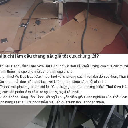
địa chỉ làm cầu thang sắt giá tốt
của chúng tôi?
ật Liệu Hàng Đầu:
Thái Sơn Hải
sử dụng vật liệu sắt chất lượng cao của các thươn
tính thẩm mỹ cao cho mỗi công trình cầu thang.
g, Thiết Kế Độc Đáo: Các mẫu thiết kế từ phong cách hiện đại đến cổ điển,
Thái 
ầu thang sắt đẹp mắt, phù hợp với không gian sống của mỗi gia đình.
ranh: Với phương châm cốt lõi "Chất lượng tạo nên thương hiệu",
Thái Sơn Hải
g các sản phẩm
làm cầu thang sắt đẹp giá tốt nhất
.
 Sóc Khách Hàng Tận Tình: Đội ngũ chuyên viên giàu kinh nghiệm của
Thái Sơn
ách hàng từ khâu lựa chọn mẫu mã đến quá trình lắp đặt hoàn thiện.