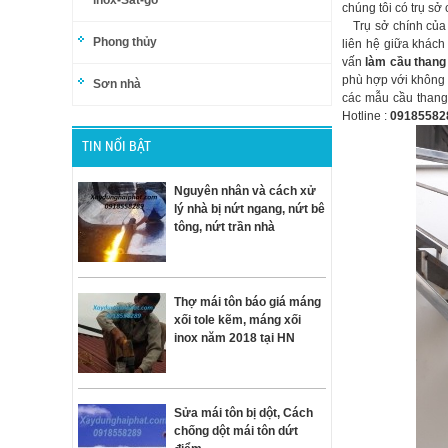
inox-Sắt-gỗ
chúng tôi có trụ sở
Trụ sở chính của c
Phong thủy
liên hệ giữa khách
vấn
làm cầu thang 
phù hợp với không 
Sơn nhà
các mẫu cầu thang 
Hotline :
0918558
TIN NỔI BẬT
Nguyên nhân và cách xử
lý nhà bị nứt ngang, nứt bê
tông, nứt trần nhà
Thợ mái tôn báo giá máng
xối tole kẽm, máng xối
inox năm 2018 tại HN
Sửa mái tôn bị dột, Cách
chống dột mái tôn dứt