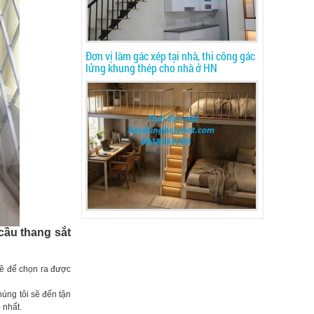
Đơn vị làm gác xép tại nhà, thi công gác
lửng khung thép cho nhà ở HN
 cầu thang sắt
kẽ để chọn ra được
úng tôi sẽ đến tận
 nhất.