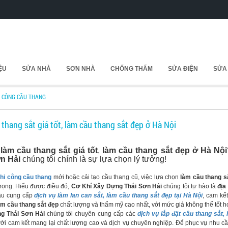
IỆU
SỬA NHÀ
SƠN NHÀ
CHỐNG THẤM
SỬA ĐIỆN
SỬA
I CÔNG CẦU THANG
 thang sắt giá tốt, làm cầu thang sắt đẹp ở Hà Nội
 làm cầu thang sắt giá tốt
,
làm cầu thang sắt đẹp ở Hà Nội
n Hải
chúng tôi chính là sự lựa chọn lý tưởng!
thi công cầu thang
mới hoặc cải tạo cầu thang cũ, việc lựa chọn
làm cầu thang s
rọng. Hiểu được điều đó,
Cơ Khí Xây Dựng Thái Sơn Hải
chúng tôi tự hào là
địa
u cung cấp
dịch vụ làm lan can sắt, làm cầu thang sắt đẹp tại Hà Nội
, cam kế
àm cầu thang sắt đẹp
chất lượng và thẩm mỹ cao nhất, với mức giá không thể tốt h
g Thái Sơn Hải
chúng tôi chuyên cung cấp các
dịch vụ lắp đặt cầu thang sắt,
 với cam kết mang lại chất lượng cao và dịch vụ chuyên nghiệp. Để phục vụ nhu c