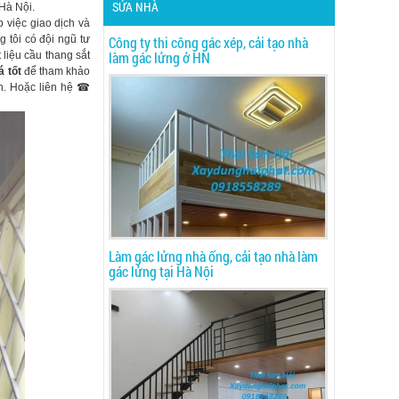
SỬA NHÀ
 Hà Nội.
 việc giao dịch và
 tôi có đội ngũ tư
Công ty thi công gác xép, cải tạo nhà
làm gác lửng ở HN
 liệu cầu thang sắt
á tốt
để tham khảo
ển. Hoặc liên hệ ☎
Làm gác lửng nhà ống, cải tạo nhà làm
gác lửng tại Hà Nội