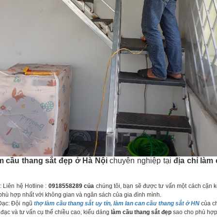
m cầu thang sắt đẹp ở Hà Nội
chuyên nghiệp tại
địa chỉ làm
Liên hệ Hotline :
0918558289 của
chúng tôi, bạn sẽ được tư vấn một cách cặn 
phù hợp nhất với không gian và ngân sách của gia đình mình.
ạc: Đội ngũ
thợ làm cầu thang sắt uy tín, làm lan can cầu thang sắt ở HN
của ch
 đạc và tư vấn cụ thể chiều cao, kiểu dáng
làm cầu thang sắt đẹp
sao cho phù hợp