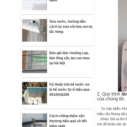
điểm
Sửa nước, hướng dẫn
cách tự sửa vòi hoa sen bị
tắc hỏng
Báo giá làm chuồng cọp,
làm lồng sắt, lan can inox
tại Hà Nội
Kỹ thuật trát bể nước xử
lý bể nước bị rò hiệu quả -
2. Quy trình
là
0918558289
của chúng tôi.
Tư Vấn Miễn Phí: 
mẫu cầu thang sắt 
Cách chống thấm sân
Khảo Sát và Đo Đ
thượng hiệu quả và tiết
nơi để khảo sát, đo
kiệm nhất