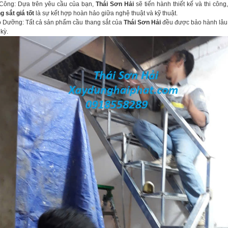
Công: Dựa trên yêu cầu của bạn,
Thái Sơn Hải
sẽ tiến hành thiết kế và thi côn
g sắt giá tốt
là sự kết hợp hoàn hảo giữa nghệ thuật và kỹ thuật.
ưỡng: Tất cả sản phẩm cầu thang sắt của
Thái Sơn Hải
đều được bảo hành lâu 
kỳ.