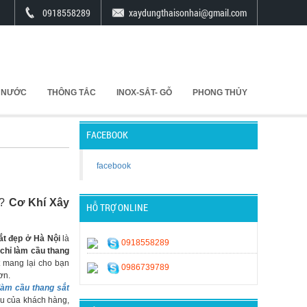
0918558289
xaydungthaisonhai@gmail.com
 NƯỚC
THÔNG TẮC
INOX-SẮT- GỖ
PHONG THỦY
FACEBOOK
facebook
?
Cơ Khí Xây
HỖ TRỢ ONLINE
ắt đẹp ở Hà Nội
là
0918558289
 chỉ làm cầu thang
t mang lại cho bạn
0986739789
ơn.
 làm cầu thang sắt
ầu của khách hàng,