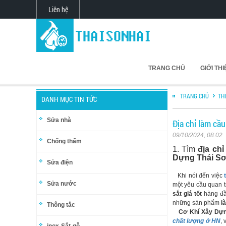
Liên hệ
TRANG CHỦ
GIỚI TH
TRANG CHỦ
TH
DANH MỤC TIN TỨC
Sửa nhà
Địa chỉ làm cầu
09/10/2024, 08:02
Chống thấm
1. Tìm
địa chỉ
Dựng Thái Sơ
Sửa điện
Khi nói đến việc
Sửa nước
một yêu cầu quan t
sắt giá tốt
hàng đầ
những sản phẩm
l
Thông tắc
Cơ Khí Xây Dựn
chất lượng ở HN
,