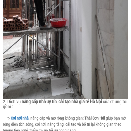
2. Dịch vụ
nâng cấp nhà uy tín
,
cải tạo nhà giá rẻ Hà Nội
của chúng tôi
gồm :
➱
Cơi nới nhà
, nâng cấp và mở rộng không gian:
Thái Sơn Hải
giúp bạn mở
rộng diện tích sống, cơi nới, nâng tầng, cải tạo và bố trí lại không gian theo
hướng tiện nghi, thẩm mỹ và tối ưu công năng.