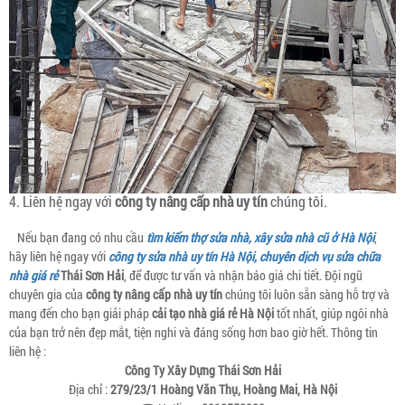
4. Liên hệ ngay với
công ty nâng cấp nhà uy tín
chúng tôi.
Nếu bạn đang có nhu cầu
tìm kiếm thợ sửa nhà, xây sửa nhà cũ ở Hà Nội
,
hãy liên hệ ngay với
công ty sửa nhà uy tín Hà Nội, chuyên dịch vụ sửa chữa
nhà giá rẻ
Thái Sơn Hải
, để được tư vấn và nhận báo giá chi tiết. Đội ngũ
chuyên gia của
công ty nâng cấp nhà uy tín
chúng tôi luôn sẵn sàng hỗ trợ và
mang đến cho bạn giải pháp
cải tạo nhà giá rẻ Hà Nội
tốt nhất, giúp ngôi nhà
của bạn trở nên đẹp mắt, tiện nghi và đáng sống hơn bao giờ hết. Thông tin
liên hệ :
Công Ty Xây Dựng Thái Sơn Hải
Địa chỉ :
279/23/1 Hoàng Văn Thụ, Hoàng Mai, Hà Nội