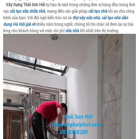
Xây Dựng Thái Sơn Hải
tự hào là một trong những đơn vị hàng đầu trong lĩnh
vực
cải tạo sửa chữa nhà
, mang đến các giải pháp
cải tạo nhà
tối ưu cho công
trình của bạn. Với đội ngũ kiến trúc sư và
thợ xây sửa nhà, cải tạo nhà dân
dụng Hà Nội giá rẻ
nhiều năm trong nghề, chúng tôi tin chắc sẽ đem lại sự hài
lòng cho khách hàng với mức chi phí
sửa nhà
tốt nhất trên thị trường.