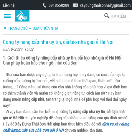
Liên hệ
0918558289
xaydungthaisonhai@gmail.com
TRANG CHỦ
SỬA CHỮA NHÀ
Công ty nâng cấp nhà uy tín, cải tạo nhà giá rẻ Hà Nội
03/10/2024, 15:02
1. Giới thiệu
công ty nâng cấp nhà uy tín
,
cải tạo nhà giá rẻ Hà Nội
-
Giải pháp hoàn hảo cho ngôi nhà của Bạn.
Nhà của bạn được xây dựng từ lâu nhưng hiện nay đang có các dấu hiệu bị
xuống cấp, tường bị ẩm mốc, vết sơn hoen ố theo thời gian, thấm nứt trần
tường,… ? Công năng sử dụng của căn nhà không còn phù hợp vì gia đình bạn
có thêm thành viên và muốn có không gian riêng tư, cách âm tốt? Hay bạn
đang muốn
nâng cấp nhà
, tân trang lại ngôi nhà để phù hợp với thời đại ngày
nay?
Vì vậy bạn đang cần tìm kiếm một
công ty nâng cấp nhà uy tín
,
cải tạo nhà
giá rẻ Hà Nội
chuyên nghiệp để nâng cấp không gian sống của gia đình mình?
Hãy để
Xây Dựng Thái Sơn Hải
giúp bạn thực hiện điều đó với
dịch vụ xây dựng
chất lượng, xây sửa nhà trọn gói ở HN
chuyên nghiệp, tận tâm.