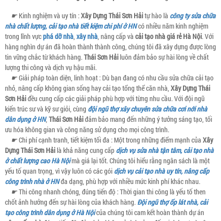
☛
Kinh nghiệm và uy tín :
Xây Dựng Thái Sơn Hải
tự hào là
công ty sửa chữa
nhà chất lượng, cải tạo nhà tiết kiệm chi phí ở HN
có nhiều năm kinh nghiệm
trong lĩnh vực
phá dỡ nhà
,
xây nhà
, nâng cấp và
cải tạo nhà giá rẻ Hà Nội
. Với
hàng nghìn dự án đã hoàn thành thành công, chúng tôi đã xây dựng được lòng
tin vững chắc từ khách hàng.
Thái Sơn Hải
luôn đảm bảo sự hài lòng về chất
lượng thi công và dịch vụ hậu mãi.
☛
Giải pháp toàn diện, linh hoạt : Dù bạn đang có nhu cầu sửa chữa cải tạo
nhỏ, nâng cấp không gian sống hay cải tạo tổng thể căn nhà,
Xây Dựng Thái
Sơn Hải
đều cung cấp các giải pháp phù hợp với từng nhu cầu. Với đội ngũ
kiến trúc sư và kỹ sư giỏi, cùng
đội ngũ thợ xây chuyên sửa chữa cơi nới nhà
dân dụng ở HN
,
Thái Sơn Hải
đảm bảo mang đến những ý tưởng sáng tạo, tối
ưu hóa không gian và công năng sử dụng cho mọi công trình.
☛
Chi phí cạnh tranh, tiết kiệm tối đa : Một trong những điểm mạnh của
Xây
Dựng Thái Sơn Hải
là khả năng cung cấp
dịch vụ sửa nhà tận tâm, cải tạo nhà
ở chất lượng cao Hà Nội
mà giá lại tốt. Chúng tôi hiểu rằng ngân sách là một
yếu tố quan trọng, vì vậy luôn có các gói
dịch vụ cải tạo nhà uy tín, nâng cấp
công trình nhà ở HN
đa dạng, phù hợp với nhiều mức kinh phí khác nhau.
☛
Thi công nhanh chóng, đúng tiến độ : Thời gian thi công là yếu tố then
chốt ảnh hưởng đến sự hài lòng của khách hàng.
Đội ngũ thợ ốp lát nhà, cải
tạo công trình dân dụng ở Hà Nội
của chúng tôi cam kết hoàn thành dự án