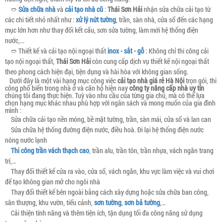
➱
Sửa chữa nhà
và
cải tạo nhà cũ
:
Thái Sơn Hải
nhận sửa chữa cải tạo từ
các chi tiết nhỏ nhất như :
xử lý nứt tường
, trần, sàn nhà, cửa sổ đến các hạng
mục lớn hơn như thay đổi kết cấu, sơn sửa tường, làm mới hệ thống điện
nước,...
➱ Thiết kế và cải tạo nội ngoại thất
inox - sắt - gỗ
: Không chỉ thi công cải
tạo nội ngoại thất,
Thái Sơn Hải
còn cung cấp dịch vụ thiết kế nội ngoại thất
theo phong cách hiện đại, tiện dụng và hài hòa với không gian sống.
Dưới đây là một vài hạng mục công việc
cải tạo nhà giá rẻ Hà Nội
trọn gói, thi
công phổ biến trong nhà ở và căn hộ hiện nay
công ty nâng cấp nhà uy tín
chúng tôi đang thực hiện. Tuỳ vào nhu cầu của từng gia chủ, mà có thể lựa
chọn hạng mục khác nhau phù hợp với ngân sách và mong muốn của gia đình
mình :
Sửa chữa cải tạo nền móng, bề mặt tường, trần, sàn mái, cửa sổ và lan can
Sửa chữa hệ thống đường điện nước, điều hoà. Đi lại hệ thống điện nước
nóng nước lạnh
Thi công trần
vách
thạch cao
, trần alu, trần tôn, trần nhựa, vách ngăn trang
trí,…
Thay đổi thiết kế cửa ra vào, cửa sổ, vách ngăn, khu vực làm việc và vui chơi
để tạo không gian mở cho ngôi nhà
Thay đổi thiết kế bên ngoài bằng cách xây dựng hoặc sửa chữa ban công,
sân thượng, khu vườn, tiểu cảnh,
sơn tường
,
sơn bả tường
,…
Cải thiện tính năng và thêm tiện ích, tận dụng tối đa công năng sử dụng