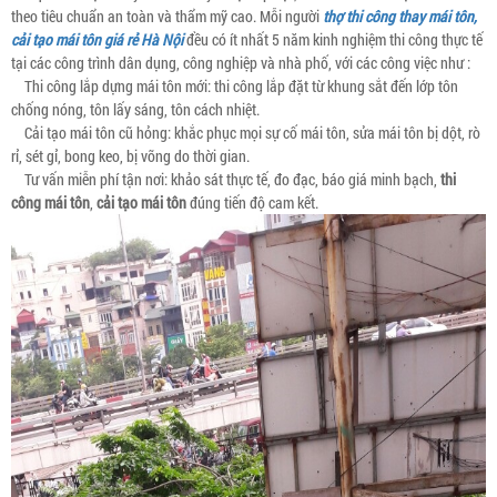
theo tiêu chuẩn an toàn và thẩm mỹ cao. Mỗi người
thợ thi công thay mái tôn,
cải tạo mái tôn giá rẻ Hà Nội
đều có ít nhất 5 năm kinh nghiệm thi công thực tế
tại các công trình dân dụng, công nghiệp và nhà phố, với các công việc như :
Thi công lắp dựng mái tôn mới: thi công lắp đặt từ khung sắt đến lớp tôn
chống nóng, tôn lấy sáng, tôn cách nhiệt.
Cải tạo mái tôn cũ hỏng: khắc phục mọi sự cố mái tôn, sửa mái tôn bị dột, rò
rỉ, sét gỉ, bong keo, bị võng do thời gian.
Tư vấn miễn phí tận nơi: khảo sát thực tế, đo đạc, báo giá minh bạch,
thi
công mái tôn
,
cải tạo mái tôn
đúng tiến độ cam kết.