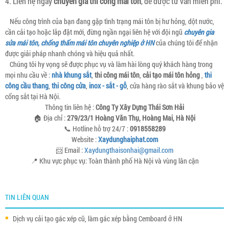
4. Liên hệ ngay
chuyên gia thi công mái tôn
, để được tư vấn miễn phí.
Nếu công trình của bạn đang gặp tình trạng mái tôn bị hư hỏng, dột nước,
cần cải tạo hoặc lắp đặt mới, đừng ngần ngại liên hệ với đội ngũ
chuyên gia
sửa mái tôn, chống thấm mái tôn chuyên nghiệp ở HN
của chúng tôi để nhận
được giải pháp nhanh chóng và hiệu quả nhất.
Chúng tôi hy vọng sẽ được phục vụ và làm hài lòng quý khách hàng trong
mọi nhu cầu về :
nhà khung sắt
,
thi công mái tôn
,
cải tạo mái tôn hỏng
,
thi
công cầu thang
,
thi công cửa
,
inox - sắt - gỗ
, cửa hàng rào sắt và khung bảo vệ
cổng sắt tại Hà Nội.
Thông tin liên hệ :
Công Ty Xây Dựng Thái Sơn Hải
🏠 Địa chỉ :
279/23/1 Hoàng Văn Thụ, Hoàng Mai, Hà Nội
📞 Hotline hỗ trợ 24/7 :
0918558289
Website :
Xaydunghaiphat.com
📨 Email :
Xaydungthaisonhai@gmail.com
📍 Khu vực phục vụ: Toàn thành phố Hà Nội và vùng lân cận
TIN LIÊN QUAN
Dịch vụ cải tạo gác xép cũ, làm gác xép bằng Cemboard ở HN