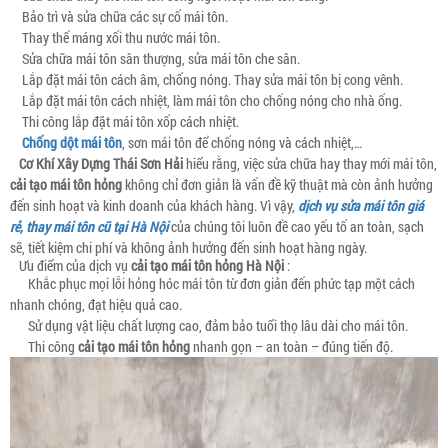
Bảo trì và sửa chữa các sự cố mái tôn.
Thay thế máng xối thu nước mái tôn.
Sửa chữa mái tôn sân thượng, sửa mái tôn che sân.
Lắp đặt mái tôn cách âm, chống nóng. Thay sửa mái tôn bị cong vênh.
Lắp đặt mái tôn cách nhiệt, làm mái tôn cho chống nóng cho nhà ống.
Thi công lắp đặt mái tôn xốp cách nhiệt.
Chống dột mái tôn
, sơn mái tôn để chống nóng và cách nhiệt,…
Cơ Khí Xây Dựng Thái Sơn Hải
hiểu rằng, việc sửa chữa hay thay mới mái tôn,
cải tạo mái tôn hỏng
không chỉ đơn giản là vấn đề kỹ thuật mà còn ảnh hưởng
đến sinh hoạt và kinh doanh của khách hàng. Vì vậy,
dịch vụ sửa mái tôn giá
rẻ, thay mái tôn cũ tại Hà Nội
của chúng tôi luôn đề cao yếu tố an toàn, sạch
sẽ, tiết kiệm chi phí và không ảnh hưởng đến sinh hoạt hàng ngày.
Ưu điểm của dịch vụ
cải tạo mái tôn hỏng Hà Nội
:
Khắc phục mọi lỗi hỏng hóc mái tôn từ đơn giản đến phức tạp một cách
nhanh chóng, đạt hiệu quả cao.
Sử dụng vật liệu chất lượng cao, đảm bảo tuổi thọ lâu dài cho mái tôn.
Thi công
cải tạo mái tôn hỏng
nhanh gọn – an toàn – đúng tiến độ.