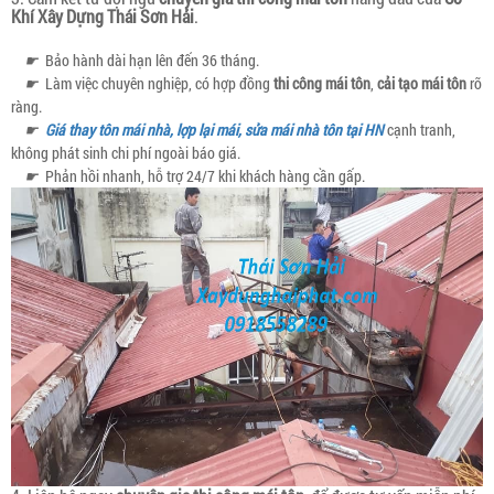
Khí Xây Dựng Thái Sơn Hải
.
☛
Bảo hành dài hạn lên đến 36 tháng.
☛
Làm việc chuyên nghiệp, có hợp đồng
thi công mái tôn
,
cải tạo mái tôn
rõ
ràng.
☛
Giá thay tôn mái nhà, lợp lại mái, sửa mái nhà tôn tại HN
cạnh tranh,
không phát sinh chi phí ngoài báo giá.
☛
Phản hồi nhanh, hỗ trợ 24/7 khi khách hàng cần gấp.