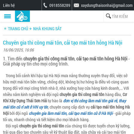
Liên hệ
0918558289
xaydungthaisonhai@gmail.com
TRANG CHỦ
NHÀ KHUNG SẮT
Chuyên gia thi công mái tôn, cải tạo mái tôn hỏng Hà Nội
16/06/2025, 16:06
1. Tìm đến
chuyên gia thi công mái tôn
,
cải tạo mái tôn hỏng Hà Nội
-
Giải pháp uy tín cho mọi công trình.
Trong bối cảnh khí hậu tại Hà Nội mưa nắng thường xuyên thay đổi, việc sở
hữu một mái tôn bền vững, chống dột, không bị hư hỏng là điều vô cùng quan
trọng đối với mọi công trình nhà ở, nhà xưởng hay cửa hàng kinh doanh,... Với
nhiều năm kinh nghiệm và đội ngũ
chuyên gia thi công mái tôn
hàng đầu,
Cơ
Khí Xây Dựng Thái Sơn Hải
tự hào là
đơn vị thi công làm mái tôn giá rẻ, thay
mái tôn cũ rỉ sét ở HN uy tín
, chuyên cung cấp dịch vụ
cải tạo mái tôn hỏng Hà
Nội
bởi đội ngũ
chuyên gia làm mái tôn, cải tạo mái tôn cũ ở Hà Nội
- giải pháp
tối ưu, nhanh chóng và tiết kiệm cho mọi khách hàng.
Đội ngũ
chuyên gia thi công mái tôn
của chúng tôi được tuyển chọn kỹ lưỡng,
trải qua đào tạo chuyên sâu về kỹ thuật lắp đặt, sửa chữa và cải tạo mái tôn