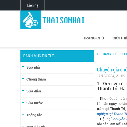
Liên hệ
TRANG CHỦ
GIỚI TH
TRANG CHỦ
CH
DANH MỤC TIN TỨC
Sửa nhà
Chuyên gia chố
11/12/2024, 21:46
Chống thấm
1. Đơn vị có
Thanh Trì
, Hà
Sửa điện
Khe nứt trên trần
Sửa nước
tiềm ẩn nguy cơ là
trần tại Thanh Trì
,
nghiệp tại Thanh T
Thông tắc
Đội ngũ
chuyên 
bài bản, am hiểu sâ