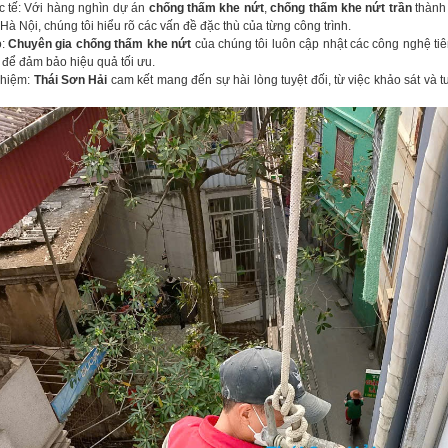
tế: Với hàng nghìn dự án
chống thấm khe nứt
,
chống thấm khe nứt trần
thành 
à Nội, chúng tôi hiểu rõ các vấn đề đặc thù của từng công trình.
o:
Chuyên gia chống thấm khe nứt
của chúng tôi luôn cập nhật các công nghệ tiê
 để đảm bảo hiệu quả tối ưu.
nhiệm:
Thái Sơn Hải
cam kết mang đến sự hài lòng tuyệt đối, từ việc khảo sát và t