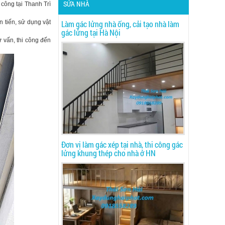
SỬA NHÀ
công tại Thanh Trì
n tiến, sử dụng vật
Làm gác lửng nhà ống, cải tạo nhà làm
gác lửng tại Hà Nội
ư vấn, thi công đến
Đơn vị làm gác xép tại nhà, thi công gác
lửng khung thép cho nhà ở HN