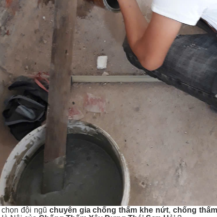
n chọn đội ngũ
chuyên gia chống thấm khe nứt
,
chống thấm