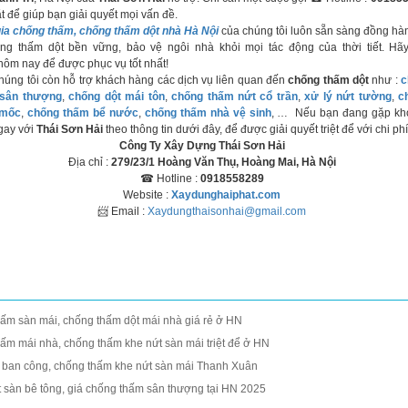
 để giúp bạn giải quyết mọi vấn đề.
ia chống thấm, chống thấm dột nhà Hà Nội
của chúng tôi luôn sẵn sàng đồng hà
ng thấm dột bền vững, bảo vệ ngôi nhà khỏi mọi tác động của thời tiết. Hã
hôm nay để được phục vụ tốt nhất!
úng tôi còn hỗ trợ khách hàng các dịch vụ liên quan đến
chống thấm dột
như :
c
 sân thượng
,
chống dột mái tôn
,
chống thấm nứt cổ trần
,
xử lý nứt tường
,
c
 mốc
,
chống thấm bể nước
,
chống thấm nhà vệ sinh
, … Nếu bạn đang gặp khó
ngay với
Thái Sơn Hải
theo thông tin dưới đây, để được giải quyết triệt để với chi phí
Công Ty Xây Dựng Thái Sơn Hải
Địa chỉ :
279/23/1 Hoàng Văn Thụ, Hoàng Mai, Hà Nội
☎ Hotline :
0918558289
Website :
Xaydunghaiphat.com
📨 Email :
Xaydungthaisonhai@gmail.com
hấm sàn mái, chống thấm dột mái nhà giá rẻ ở HN
hấm mái nhà, chống thấm khe nứt sàn mái triệt để ở HN
ban công, chống thấm khe nứt sàn mái Thanh Xuân
t sàn bê tông, giá chống thấm sân thượng tại HN 2025