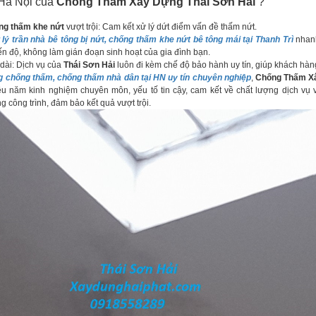
 Hà Nội của
Chống Thấm Xây Dựng Thái Sơn Hải
?
ng thấm khe nứt
vượt trội: Cam kết xử lý dứt điểm vấn đề thấm nứt.
 lý trần nhà bê tông bị nứt, chống thấm khe nứt bê tông mái tại Thanh Trì
nhan
ến độ, không làm gián đoạn sinh hoạt của gia đình bạn.
ài: Dịch vụ của
Thái Sơn Hải
luôn đi kèm chế độ bảo hành uy tín, giúp khách hàn
ng chống thấm, chống thấm nhà dân tại HN uy tín chuyên nghiệp
,
Chống Thấm X
 năm kinh nghiệm chuyên môn, yếu tố tin cậy, cam kết về chất lượng dịch vụ v
 công trình, đảm bảo kết quả vượt trội.