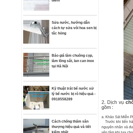
điểm
Sửa nước, hướng dẫn
cách tự sửa vòi hoa sen bị
tắc hỏng
Báo giá làm chuồng cọp,
làm lồng sắt, lan can inox
tại Hà Nội
Kỹ thuật trát bể nước xử
lý bể nước bị rò hiệu quả -
0918558289
2. Dịch vụ
chố
gồm :
a. Khảo Sát Miễn Ph
Cách chống thấm sân
Trước khi tiến hà
thượng hiệu quả và tiết
nguyên nhân và đ
kiệm nhất
yên tâm khi lựa chọ