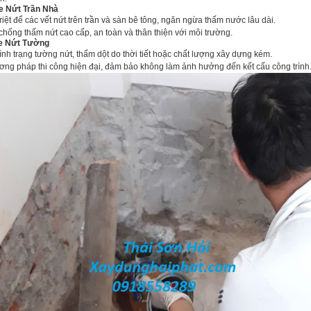
 Nứt Trần Nhà
ệt để các vết nứt trên trần và sàn bê tông, ngăn ngừa thấm nước lâu dài.
hống thấm nứt cao cấp, an toàn và thân thiện với môi trường.
e Nứt Tường
nh trạng tường nứt, thấm dột do thời tiết hoặc chất lượng xây dựng kém.
g pháp thi công hiện đại, đảm bảo không làm ảnh hưởng đến kết cấu công trình