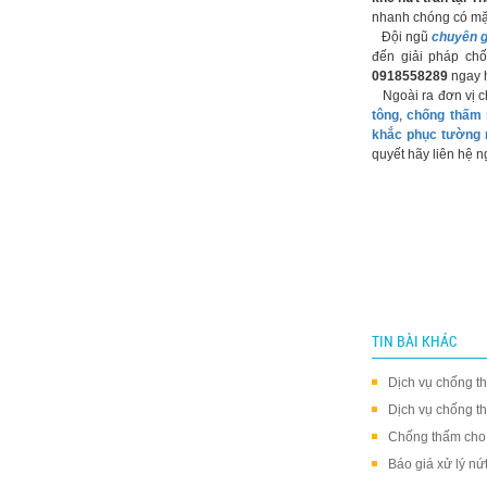
nhanh chóng có mặt
Đội ngũ
chuyên g
đến giải pháp chố
0918558289
ngay 
Ngoài ra đơn vị ch
tông
,
chống thấm
khắc phục tường
quyết hãy liên hệ 
TIN BÀI KHÁC
Dịch vụ chống t
Dịch vụ chống t
Chống thấm cho 
Báo giá xử lý nứ