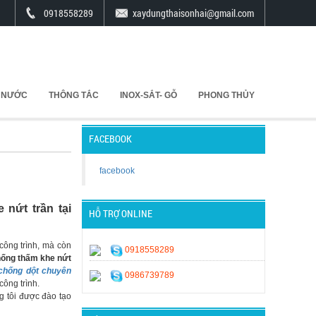
0918558289
xaydungthaisonhai@gmail.com
 NƯỚC
THÔNG TẮC
INOX-SẮT- GỖ
PHONG THỦY
FACEBOOK
facebook
 nứt trần tại
HỖ TRỢ ONLINE
công trình, mà còn
0918558289
ống thấm khe nứt
 chống dột chuyên
0986739789
công trình.
 tôi được đào tạo