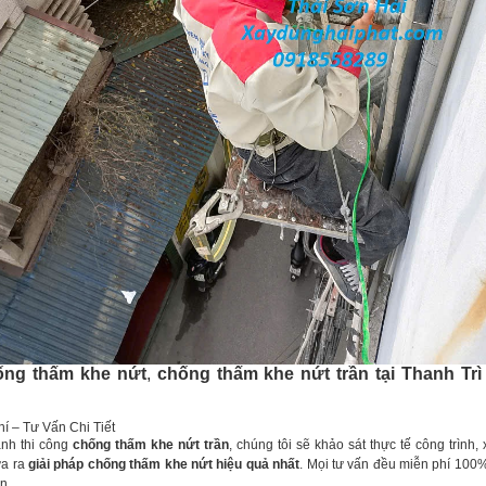
ng thấm khe nứt
,
chống thấm khe nứt trần tại Thanh Trì
í – Tư Vấn Chi Tiết
nh thi công
chống thấm khe nứt trần
, chúng tôi sẽ khảo sát thực tế công trình,
ưa ra
giải pháp chống thấm khe nứt hiệu quả nhất
. Mọi tư vấn đều miễn phí 100
n.