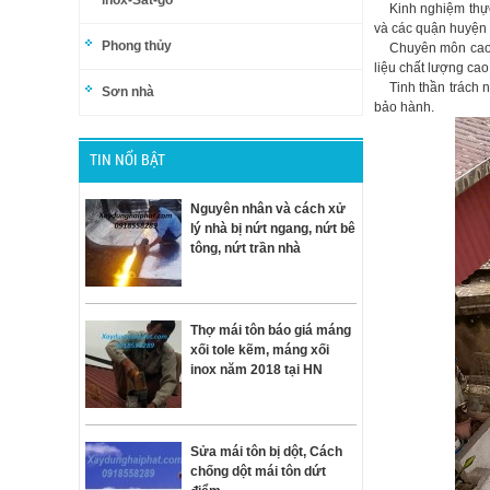
inox-Sắt-gỗ
Kinh nghiệm thực 
và các quận huyện H
Phong thủy
Chuyên môn ca
liệu chất lượng cao
Tinh thần trách 
Sơn nhà
bảo hành.
TIN NỔI BẬT
Nguyên nhân và cách xử
lý nhà bị nứt ngang, nứt bê
tông, nứt trần nhà
Thợ mái tôn báo giá máng
xối tole kẽm, máng xối
inox năm 2018 tại HN
Sửa mái tôn bị dột, Cách
chống dột mái tôn dứt