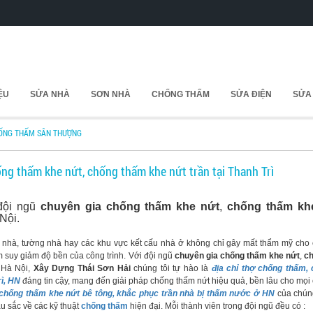
IỆU
SỬA NHÀ
SƠN NHÀ
CHỐNG THẤM
SỬA ĐIỆN
SỬA
ỐNG THẤM SÂN THƯỢNG
ng thấm khe nứt, chống thấm khe nứt trần tại Thanh Trì
 đội ngũ
chuyên gia chống thấm khe nứt
,
chống thấm khe
 Nội.
 nhà, tường nhà hay các khu vực kết cấu nhà ở không chỉ gây mất thẩm mỹ cho 
m suy giảm độ bền của công trình. Với đội ngũ
chuyên gia chống thấm khe nứt
,
ch
 Hà Nội,
Xây Dựng Thái Sơn Hải
chúng tôi tự hào là
địa chỉ thợ chống thấm,
rì, HN
đáng tin cậy, mang đến giải pháp chống thấm nứt hiệu quả, bền lâu cho mọi 
chống thấm khe nứt bê tông, khắc phục trần nhà bị thấm nước ở HN
của chúng
u sắc về các kỹ thuật
chống thấm
hiện đại. Mỗi thành viên trong đội ngũ đều có :