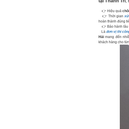
tại Thanh Trì
,
👉 Hiệu quả
chố
👉 Thời gian
xử
hoàn thành đúng ti
👉 Bảo hành lâu d
Là
đơn vị thi cô
Hải
mang đến nhiều
khách hàng cho từng