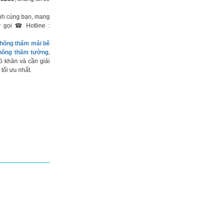
nh cùng bạn, mang
y gọi ☎ Hotline :
hống thấm mái bê
hống thấm tường
,
 khăn và cần giải
 tối ưu nhất.