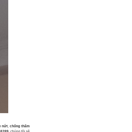
e nứt
,
chống thấm
58289
, chúng tôi sẽ