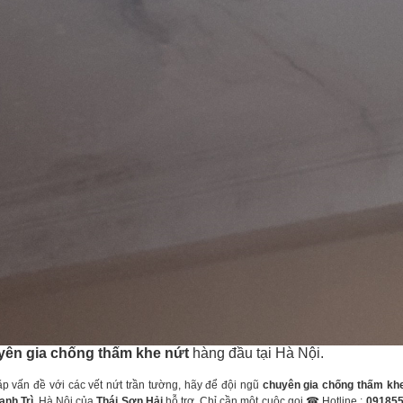
yên gia chống thấm khe nứt
hàng đầu tại Hà Nội.
vấn đề với các vết nứt trần tường, hãy để đội ngũ
chuyên gia chống thấm kh
anh Trì
, Hà Nội của
Thái Sơn Hải
hỗ trợ. Chỉ cần một cuộc gọi ☎ Hotline :
09185