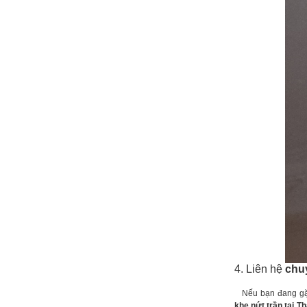
4. Liên hệ
chu
Nếu bạn đang gặp 
khe nứt trần tại Th