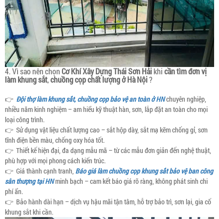
4. Vì sao nên chọn
Cơ Khí Xây Dựng Thái Sơn Hải
khi
cần tìm đơn vị
làm khung sắt
,
chuồng cọp chất lượng ở Hà Nội
?
👉
Đội thợ làm khung sắt, chuồng cọp bảo vệ an toàn ở HN
chuyên nghiệp,
nhiều năm kinh nghiệm – am hiểu kỹ thuật hàn, sơn, lắp đặt an toàn cho mọi
loại công trình.
👉 Sử dụng vật liệu chất lượng cao – sắt hộp dày, sắt mạ kẽm chống gỉ, sơn
tĩnh điện bền màu, chống oxy hóa tốt.
👉 Thiết kế hiện đại, đa dạng mẫu mã – từ các mẫu đơn giản đến nghệ thuật,
phù hợp với mọi phong cách kiến trúc.
👉 Giá thành cạnh tranh,
Báo giá làm chuồng cọp khung sắt bảo vệ ban công
sân thượng tại HN
minh bạch – cam kết báo giá rõ ràng, không phát sinh chi
phí ẩn.
👉 Bảo hành dài hạn – dịch vụ hậu mãi tận tâm, hỗ trợ bảo trì, sơn lại, gia cố
khung sắt khi cần.