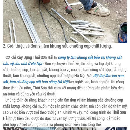
2. Giới thiệu về
đơn vị làm khung sắt
,
chuồng cọp chất lượng
.
Cơ Khí Xây Dựng Thái Sơn Hải
là
công ty làm khung sắt bảo vệ, khung sắt
bảo vệ cho nhà ở Hà Nội
- Đơn vị chuyên thiết kế, thi công và lắp đặt khung
sắt, chuồng cọp, lan can sắt, khung bảo vệ cửa sổ, ban công sắt hộp, sắt nghệ
thuật,
làm khung sắt
,
chuồng cọp chất lượng Hà Nội
. Với
đội thợ làm lan can
sắt, làm chuồng cọp sắt ban công Hà Nội
tay nghề cao, kinh nghiệm thi công
thực tế nhiều năm,
Thái Sơn Hải
cam kết mang đến những sản phẩm bền đẹp,
an toàn và đúng yêu cầu kỹ thuật.
Chúng tôi hiểu rằng, khách hàng
cần tìm đơn vị làm khung sắt
,
chuồng cọp
chất lượng
, không chỉ muốn một sản phẩm chắc chắn, mà còn cần độ thẩm mỹ
cao và độ bền vượt trội theo thời gian. Chính vì vậy, mỗi công trình do
Thái Sơn
Hải
thực hiện đều được đo đạc, tư vấn kỹ lưỡng trước khi thi công, đảm bảo
phù hợp với kết cấu ngôi nhà và phong cách kiến trúc tổng thể.