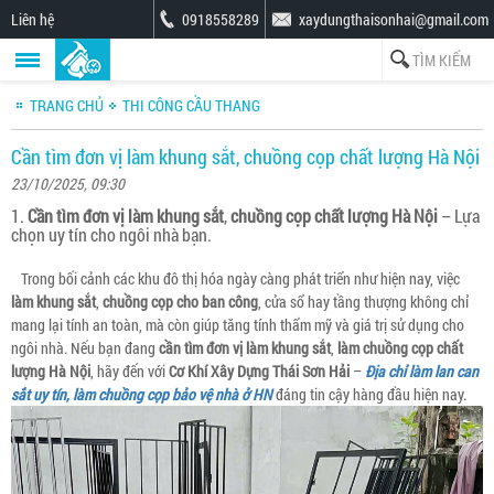
Liên hệ
0918558289
xaydungthaisonhai@gmail.com
TRANG CHỦ
THI CÔNG CẦU THANG
Cần tìm đơn vị làm khung sắt, chuồng cọp chất lượng Hà Nội
23/10/2025, 09:30
1.
Cần tìm đơn vị làm khung sắt
,
chuồng cọp chất lượng Hà Nội
– Lựa
chọn uy tín cho ngôi nhà bạn.
Trong bối cảnh các khu đô thị hóa ngày càng phát triển như hiện nay, việc
làm khung sắt
,
chuồng cọp cho ban công
, cửa sổ hay tầng thượng không chỉ
mang lại tính an toàn, mà còn giúp tăng tính thẩm mỹ và giá trị sử dụng cho
ngôi nhà. Nếu bạn đang
cần tìm đơn vị làm khung sắt
,
làm chuồng cọp chất
lượng Hà Nội
, hãy đến với
Cơ Khí Xây Dựng Thái Sơn Hải
–
Địa chỉ làm lan can
sắt uy tín, làm chuồng cọp bảo vệ nhà ở HN
đáng tin cậy hàng đầu hiện nay.