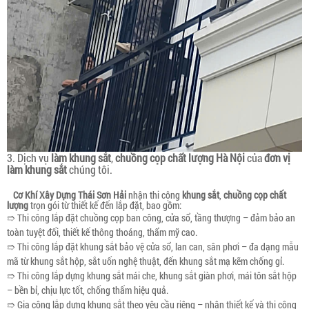
3. Dịch vụ
làm khung sắt
,
chuồng cọp chất lượng Hà Nội
của
đơn vị
làm khung sắt
chúng tôi.
Cơ Khí Xây Dựng Thái Sơn Hải
nhận thi công
khung sắt
,
chuồng cọp chất
lượng
trọn gói từ thiết kế đến lắp đặt, bao gồm:
➱ Thi công lắp đặt chuồng cọp ban công, cửa sổ, tầng thượng – đảm bảo an
toàn tuyệt đối, thiết kế thông thoáng, thẩm mỹ cao.
➱ Thi công lắp đặt khung sắt bảo vệ cửa sổ, lan can, sân phơi – đa dạng mẫu
mã từ khung sắt hộp, sắt uốn nghệ thuật, đến khung sắt mạ kẽm chống gỉ.
➱ Thi công lắp dựng khung sắt mái che, khung sắt giàn phơi, mái tôn sắt hộp
– bền bỉ, chịu lực tốt, chống thấm hiệu quả.
➱ Gia công lắp dựng khung sắt theo yêu cầu riêng – nhận thiết kế và thi công