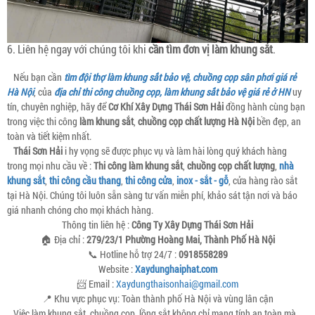
6. Liên hệ ngay với chúng tôi khi
cần tìm đơn vị làm khung sắt
.
Nếu bạn cần
tìm đội thợ làm khung sắt bảo vệ, chuồng cọp sân phơi giá rẻ
Hà Nội
, của
địa chỉ thi công chuồng cọp, làm khung sắt bảo vệ giá rẻ ở HN
uy
tín, chuyên nghiệp, hãy để
Cơ Khí Xây Dựng Thái Sơn Hải
đồng hành cùng bạn
trong việc thi công
làm khung sắt
,
chuồng cọp chất lượng Hà Nội
bền đẹp, an
toàn và tiết kiệm nhất.
Thái Sơn Hải
i hy vọng sẽ được phục vụ và làm hài lòng quý khách hàng
trong mọi nhu cầu về :
Thi công làm khung sắt
,
chuồng cọp chất lượng
,
nhà
khung sắt
,
thi công cầu thang
,
thi công cửa
,
inox - sắt - gỗ
, cửa hàng rào sắt
tại Hà Nội. Chúng tôi luôn sẵn sàng tư vấn miễn phí, khảo sát tận nơi và báo
giá nhanh chóng cho mọi khách hàng.
Thông tin liên hệ :
Công Ty Xây Dựng Thái Sơn Hải
🏠 Địa chỉ :
279/23/1 Phường Hoàng Mai, Thành Phố Hà Nội
📞 Hotline hỗ trợ 24/7 :
0918558289
Website :
Xaydunghaiphat.com
📨 Email :
Xaydungthaisonhai@gmail.com
📍 Khu vực phục vụ: Toàn thành phố Hà Nội và vùng lân cận
Việc làm khung sắt, chuồng cọp, lồng sắt không chỉ mang tính an toàn mà