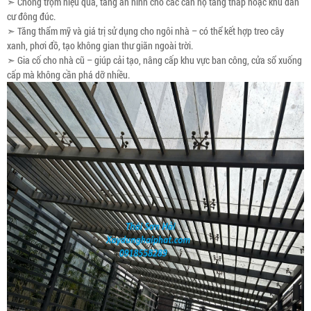
➣ Chống trộm hiệu quả, tăng an ninh cho các căn hộ tầng thấp hoặc khu dân
cư đông đúc.
➣ Tăng thẩm mỹ và giá trị sử dụng cho ngôi nhà – có thể kết hợp treo cây
xanh, phơi đồ, tạo không gian thư giãn ngoài trời.
➣ Gia cố cho nhà cũ – giúp cải tạo, nâng cấp khu vực ban công, cửa sổ xuống
cấp mà không cần phá dỡ nhiều.