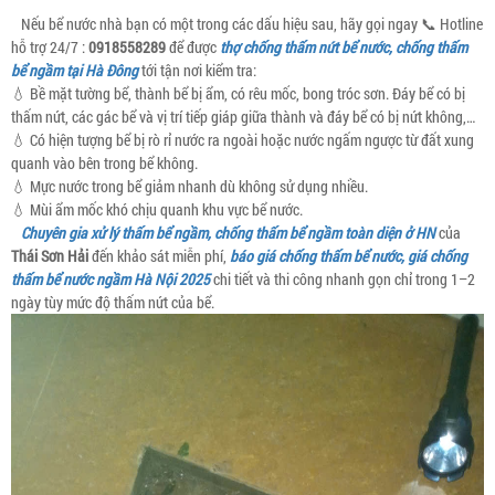
Nếu bể nước nhà bạn có một trong các dấu hiệu sau, hãy gọi ngay 📞 Hotline
hỗ trợ 24/7 :
0918558289
để được
thợ chống thấm nứt bể nước, chống thấm
bể ngầm tại Hà Đông
tới tận nơi kiểm tra:
💧 Bề mặt tường bể, thành bể bị ẩm, có rêu mốc, bong tróc sơn. Đáy bể có bị
thấm nứt, các gác bể và vị trí tiếp giáp giữa thành và đáy bể có bị nứt không,…
💧 Có hiện tượng bể bị rò rỉ nước ra ngoài hoặc nước ngấm ngược từ đất xung
quanh vào bên trong bể không.
💧 Mực nước trong bể giảm nhanh dù không sử dụng nhiều.
💧 Mùi ẩm mốc khó chịu quanh khu vực bể nước.
Chuyên gia xử lý thấm bể ngầm, chống thấm bể ngầm toàn diện ở HN
của
Thái Sơn Hải
đến khảo sát miễn phí,
báo giá chống thấm bể nước, giá chống
thấm bể nước ngầm Hà Nội 2025
chi tiết và thi công nhanh gọn chỉ trong 1–2
ngày tùy mức độ thấm nứt của bể.