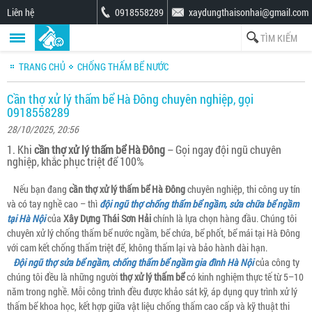
Liên hệ
0918558289
xaydungthaisonhai@gmail.com
TRANG CHỦ
CHỐNG THẤM BỂ NƯỚC
Cần thợ xử lý thấm bể Hà Đông chuyên nghiệp, gọi
0918558289
28/10/2025, 20:56
1. Khi
cần thợ xử lý thấm bể Hà Đông
– Gọi ngay đội ngũ chuyên
nghiệp, khắc phục triệt để 100%
Nếu bạn đang
cần thợ xử lý thấm bể Hà Đông
chuyên nghiệp, thi công uy tín
và có tay nghề cao – thì
đội ngũ thợ chống thấm bể ngầm, sửa chữa bể ngầm
tại Hà Nội
của
Xây Dựng Thái Sơn Hải
chính là lựa chọn hàng đầu. Chúng tôi
chuyên xử lý chống thấm bể nước ngầm, bể chứa, bể phốt, bể mái tại Hà Đông
với cam kết chống thấm triệt để, không thấm lại và bảo hành dài hạn.
Đội ngũ thợ sửa bể ngầm, chống thấm bể ngầm gia đình Hà Nội
của công ty
chúng tôi đều là những người
thợ xử lý thấm bể
có kinh nghiệm thực tế từ 5–10
năm trong nghề. Mỗi công trình đều được khảo sát kỹ, áp dụng quy trình xử lý
thấm bể khoa học, kết hợp giữa vật liệu chống thấm cao cấp và kỹ thuật thi