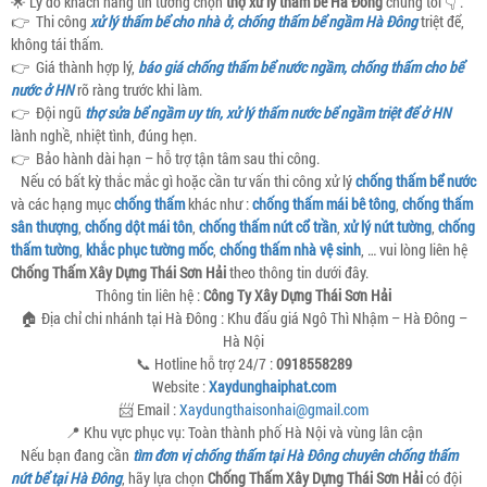
🌟 Lý do khách hàng tin tưởng chọn
thợ xử lý thấm bể Hà Đông
chúng tôi 👇 .
👉 Thi công
xử lý thấm bể cho nhà ở, chống thấm bể ngầm Hà Đông
triệt để,
không tái thấm.
👉 Giá thành hợp lý,
báo giá chống thấm bể nước ngầm, chống thấm cho bể
nước ở HN
rõ ràng trước khi làm.
👉 Đội ngũ
thợ sửa bể ngầm uy tín, xử lý thấm nước bể ngầm triệt để ở HN
lành nghề, nhiệt tình, đúng hẹn.
👉 Bảo hành dài hạn – hỗ trợ tận tâm sau thi công.
Nếu có bất kỳ thắc mắc gì hoặc cần tư vấn thi công xử lý
chống thấm bể nước
và các hạng mục
chống thấm
khác như :
chống thấm mái bê tông
,
chống thấm
sân thượng
,
chống dột mái tôn
,
chống thấm nứt cổ trần
,
xử lý nứt tường
,
chống
thấm tường
,
khắc phục tường mốc
,
chống thấm nhà vệ sinh
, … vui lòng liên hệ
Chống Thấm Xây Dựng Thái Sơn Hải
theo thông tin dưới đây.
Thông tin liên hệ :
Công Ty Xây Dựng Thái Sơn Hải
🏠 Địa chỉ chi nhánh tại Hà Đông : Khu đấu giá Ngô Thì Nhậm – Hà Đông –
Hà Nội
📞 Hotline hỗ trợ 24/7 :
0918558289
Website :
Xaydunghaiphat.com
📨 Email :
Xaydungthaisonhai@gmail.com
📍 Khu vực phục vụ: Toàn thành phố Hà Nội và vùng lân cận
Nếu bạn đang cần
tìm đơn vị chống thấm tại Hà Đông chuyên chống thấm
nứt bể tại Hà Đông
, hãy lựa chọn
Chống Thấm Xây Dựng Thái Sơn Hải
có đội