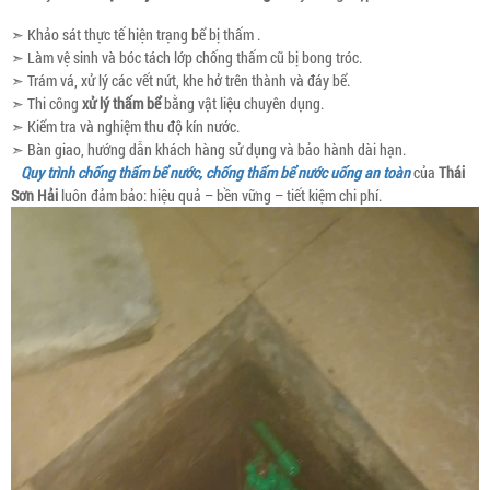
➣ Khảo sát thực tế hiện trạng bể bị thấm .
➣ Làm vệ sinh và bóc tách lớp chống thấm cũ bị bong tróc.
➣ Trám vá, xử lý các vết nứt, khe hở trên thành và đáy bể.
➣ Thi công
xử lý thấm bể
bằng vật liệu chuyên dụng.
➣ Kiểm tra và nghiệm thu độ kín nước.
➣ Bàn giao, hướng dẫn khách hàng sử dụng và bảo hành dài hạn.
Quy trình chống thấm bể nước, chống thấm bể nước uống an toàn
của
Thái
Sơn Hải
luôn đảm bảo: hiệu quả – bền vững – tiết kiệm chi phí.