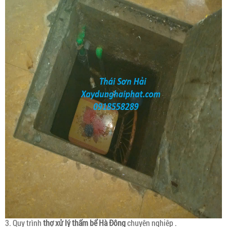
3. Quy trình
thợ xử lý thấm bể Hà Đông
chuyên nghiệp .