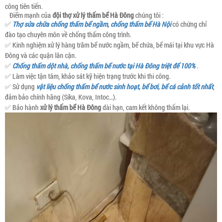
công tiên tiến.
Điểm mạnh của
đội thợ xử lý thấm bể Hà Đông
chúng tôi :
✅
Thợ sửa chữa chống thấm bể ngầm, chống thấm bể Hà Nội
có chứng chỉ
đào tạo chuyên môn về chống thấm công trình.
✅ Kinh nghiệm xử lý hàng trăm bể nước ngầm, bể chứa, bể mái tại khu vực Hà
Đông và các quận lân cận.
✅
Chống thấm dột nhà, chống thấm bể nước tại Hà Đông triệt để 100%
.
✅ Làm việc tận tâm, khảo sát kỹ hiện trạng trước khi thi công.
✅ Sử dụng
vật liệu chống thấm bể nước sinh hoạt, bể bơi, bể cá cảnh tốt nhất
,
đảm bảo chính hãng (Sika, Kova, Intoc…).
✅ Bảo hành
xử lý thấm bể Hà Đông
dài hạn, cam kết không thấm lại.