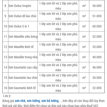
1 lớp sơn lót và 2 lớp sơn phủ
8
Sơn Dulux Inspire
m²
56.000
màu
1 lớp sơn lót và 2 lớp sơn phủ
9
Sơn Dulux dễ lau chùi
m²
51.000
màu
1 lớp sơn lót và 2 lớp sơn phủ
10
Sơn Dulux 5 in 1
m²
60.000
màu
1 lớp sơn lót và 2 lớp sơn phủ
11
Sơn Maxilite siêu bóng
m²
52.000
màu
1 lớp sơn lót và 2 lớp sơn phủ
12
Sơn Maxilite kinh tế
m²
35.000
màu
1 lớp sơn lót và 2 lớp sơn phủ
13
Sơn Maxilite trong nhà
m²
40.000
màu
1 lớp sơn lót và 2 lớp sơn phủ
14
Sơn baumatic cao cấp
m²
46.000
màu
1 lớp sơn lót và 2 lớp sơn phủ
15
Sơn baumatic lau chùi
m²
36.000
màu
1 lớp sơn lót và 2 lớp sơn phủ
16
Sơn baumatic kinh tế
m²
32.000
màu
Lưu ý:
Bảng giá
sơn nhà
,
sơn tường
,
sơn bả tường
, … trên đây sẽ còn thay đổi tùy theo
thời giá vật liệu, thời điểm thi công và đơn giá này chưa bao gồm thuế VAT.