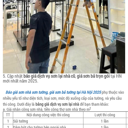
5. Cập nhật
báo giá dịch vụ sơn lại nhà cũ
,
giá sơn bả trọn gói
tại HN
mới nhất năm 2025.
Báo giá sơn nhà sơn tường, giá sơn bả tường tại Hà Nội 2025
phụ thuộc vào
nhiều yếu tố như diện tích, loại sơn, mức độ xuống cấp của tường, và yêu cầu
thi công. Dưới đây là
bảng giá dịch vụ sơn lại nhà
để bạn tham khảo:
2
a. Giá nhân công sơn nhà, tiền công thợ sơn nhà theo m
TT
Nội dung công việc thi công
Lượt thi công
1
Sủi tường
1 lần
2
Dặm bột cho tường bên ngoài nhà
1 lần