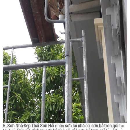
6.
Sơn Nhà Đẹp Thái Sơn Hải
nhận
sơn lại nhà cũ
,
sơn bả trọn gói
tại