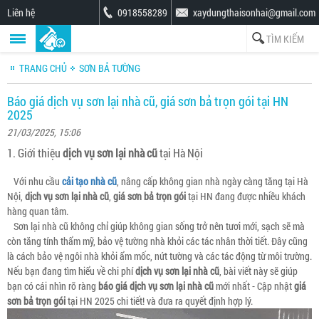
Liên hệ
0918558289
xaydungthaisonhai@gmail.com
TRANG CHỦ
SƠN BẢ TƯỜNG
Báo giá dịch vụ sơn lại nhà cũ, giá sơn bả trọn gói tại HN
2025
21/03/2025, 15:06
1. Giới thiệu
dịch vụ sơn lại nhà cũ
tại Hà Nội
Với nhu cầu
cải tạo nhà cũ
, nâng cấp không gian nhà ngày càng tăng tại Hà
Nội,
dịch vụ sơn lại nhà cũ
,
giá sơn bả trọn gói
tại HN đang được nhiều khách
hàng quan tâm.
Sơn lại nhà cũ không chỉ giúp không gian sống trở nên tươi mới, sạch sẽ mà
còn tăng tính thẩm mỹ, bảo vệ tường nhà khỏi các tác nhân thời tiết. Đây cũng
là cách bảo vệ ngôi nhà khỏi ẩm mốc, nứt tường và các tác động từ môi trường.
Nếu bạn đang tìm hiểu về chi phí
dịch vụ sơn lại nhà cũ
, bài viết này sẽ giúp
bạn có cái nhìn rõ ràng
báo giá dịch vụ sơn lại nhà cũ
mới nhất - Cập nhật
giá
sơn bả trọn gói
tại HN 2025 chi tiết! và đưa ra quyết định hợp lý.