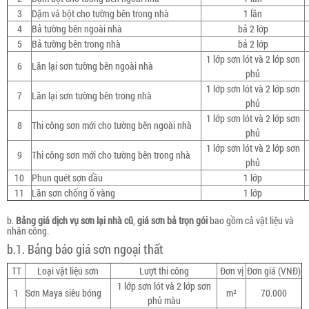
3
Dặm vá bột cho tường bên trong nhà
1 lần
4
Bả tường bên ngoài nhà
bả 2 lớp
5
Bả tường bên trong nhà
bả 2 lớp
1 lớp sơn lót và 2 lớp sơn
6
Lăn lại sơn tường bên ngoài nhà
phủ
1 lớp sơn lót và 2 lớp sơn
7
Lăn lại sơn tường bên trong nhà
phủ
1 lớp sơn lót và 2 lớp sơn
8
Thi công sơn mới cho tường bên ngoài nhà
phủ
1 lớp sơn lót và 2 lớp sơn
9
Thi công sơn mới cho tường bên trong nhà
phủ
10
Phun quét sơn dầu
1 lớp
11
Lăn sơn chống ố vàng
1 lớp
b.
Bảng giá dịch vụ sơn lại nhà cũ
,
giá sơn bả trọn gói
bao gồm cả vật liệu và
nhân công.
b.1. Bảng báo giá sơn ngoại thất
TT
Loại vật liệu sơn
Lượt thi công
Đơn vị
Đơn giá (VNĐ)
1 lớp sơn lót và 2 lớp sơn
1
Sơn Maya siêu bóng
m²
70.000
phủ màu