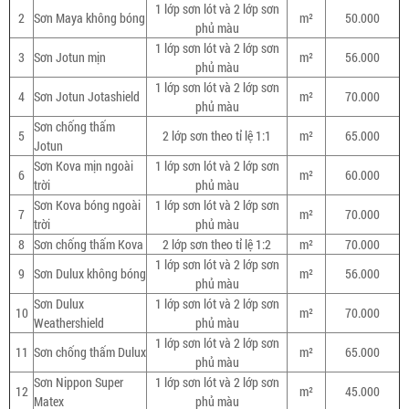
1 lớp sơn lót và 2 lớp sơn
2
Sơn Maya không bóng
m²
50.000
phủ màu
1 lớp sơn lót và 2 lớp sơn
3
Sơn Jotun mịn
m²
56.000
phủ màu
1 lớp sơn lót và 2 lớp sơn
4
Sơn Jotun Jotashield
m²
70.000
phủ màu
Sơn chống thấm
5
2 lớp sơn theo tỉ lệ 1:1
m²
65.000
Jotun
Sơn Kova mịn ngoài
1 lớp sơn lót và 2 lớp sơn
6
m²
60.000
trời
phủ màu
Sơn Kova bóng ngoài
1 lớp sơn lót và 2 lớp sơn
7
m²
70.000
trời
phủ màu
8
Sơn chống thấm Kova
2 lớp sơn theo tỉ lệ 1:2
m²
70.000
1 lớp sơn lót và 2 lớp sơn
9
Sơn Dulux không bóng
m²
56.000
phủ màu
Sơn Dulux
1 lớp sơn lót và 2 lớp sơn
10
m²
70.000
Weathershield
phủ màu
1 lớp sơn lót và 2 lớp sơn
11
Sơn chống thấm Dulux
m²
65.000
phủ màu
Sơn Nippon Super
1 lớp sơn lót và 2 lớp sơn
12
m²
45.000
Matex
phủ màu