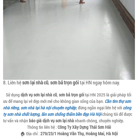
8. Liên hệ
sơn lại nhà cũ
,
sơn bả trọn gói
tại HN ngay hôm nay.
Sử dụng
dịch vụ sơn lại nhà cũ
,
sơn bả trọn gói
tại HN 2025 là giải pháp tối
ưu để mang lại vẻ đẹp mới mẻ cho không gian sống của bạn.
Cần tìm thợ sơn
nhà riêng, sơn nhà tại hà nội chuyên nghiệp
, đừng ngần ngại liên hệ với
công
ty sơn nhà chất lượng, lăn sơn chống thấm bền đẹp Hà Nội
chúng tôi để được
tư vấn và nhận
báo giá dịch vụ sơn lại nhà
nhanh chóng, chuyên nghiệp.
Thông tin liên hệ :
Công Ty Xây Dựng Thái Sơn Hải
🏠 Địa chỉ :
279/23/1 Hoàng Văn Thụ, Hoàng Mai, Hà Nội