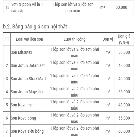
Sơn Nippon All in 1
1 lớp sơn lót và 2 lớp sơn
13
m²
60.000
cao cấp
phủ màu
b.2. Bảng báo giá sơn nội thất
Đơn giá
TT
Loại vật liệu sơn
Lượt thi công
Đơn vị
(VNĐ)
1 lớp sơn lót và 2 lớp sơn phủ
1
Sơn Mitsutex
m²
50.000
màu
1 lớp sơn lót và 2 lớp sơn phủ
2
Sơn Jotun Jotaplast
m²
43.000
màu
1 lớp sơn lót và 2 lớp sơn phủ
3
Sơn Jotun Strax Matt
m²
46.000
màu
1 lớp sơn lót và 2 lớp sơn phủ
4
Sơn Jotun Majestic
m²
56.000
màu
1 lớp sơn lót và 2 lớp sơn phủ
5
Sơn Kova mịn
m²
48.000
màu
1 lớp sơn lót và 2 lớp sơn phủ
6
Sơn Kova bóng
m²
55.000
màu
1 lớp sơn lót và 2 lớp sơn phủ
7
Sơn Kova siêu bóng
m²
60.000
màu