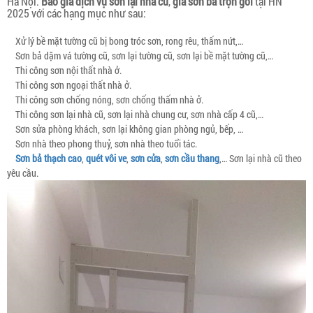
Hà Nội.
Báo giá dịch vụ sơn lại nhà cũ
,
giá sơn bả trọn gói
tại HN
2025 với các hạng mục như sau:
Xử lý bề mặt tường cũ bị bong tróc sơn, rong rêu, thấm nứt,…
Sơn bả dặm vá tường cũ, sơn lại tường cũ, sơn lại bề mặt tường cũ,…
Thi công sơn nội thất nhà ở.
Thi công sơn ngoại thất nhà ở.
Thi công sơn chống nóng, sơn chống thấm nhà ở.
Thi công sơn lại nhà cũ, sơn lại nhà chung cư, sơn nhà cấp 4 cũ,…
Sơn sửa phòng khách, sơn lại không gian phòng ngủ, bếp, …
Sơn nhà theo phong thuỷ, sơn nhà theo tuổi tác.
Sơn bả thạch cao
,
quét vôi ve
,
sơn cửa
,
sơn cầu thang
,… Sơn lại nhà cũ theo
yêu cầu.