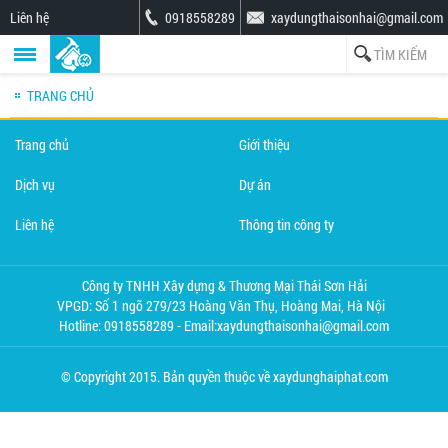
Liên hệ
0918558289
xaydungthaisonhai@gmail.com
TRANG CHỦ
Trang chủ
Giới thiệu
Dịch vụ
Dự án
Liên hệ
Thông tin công ty
Công ty TNHH Xây dựng & Thương Mại Thái Sơn Hải
VPGD: Số 1 ngõ 279/23 Hoàng Văn Thụ, Hoàng Mai, Hà Nội
Hotline: 0918558289 - Email:xaydungthaisonhai@gmail.com
© Copyright 2015. Bản quyền thuộc về xaydunghaiphat.com