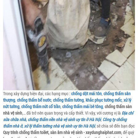
Trong xây dựng hiện đại, các hạng mục :
chống dột mái tôn
,
chống thấm sân
thượng
,
chống thấm bể nước
,
chống thấm tường
,
khắc phục tường mốc
,
xử lý
nứt tường
,
chống thấm nứt cổ trần
,
chống thấm mái bê tông
,
chống thấm sàn
nhà vệ sinh
,… đã trở nên quan trọng và cấp thiết. Vì vậy, với cương vị là
Địa chỉ
sửa chữa nhà, chống thấm nền nhà vệ sinh uy tín ở Hà Nội
,
Công ty chống
thấm nhà ở, xử lý thấm tường nhà vệ sinh uy tín Hà Nội
, sẽ chia sẻ đến bạn đọc
Quy trình chống thấm toilet, sàn âm nhà vệ sinh - xaydunghaiphat.com
, để quý