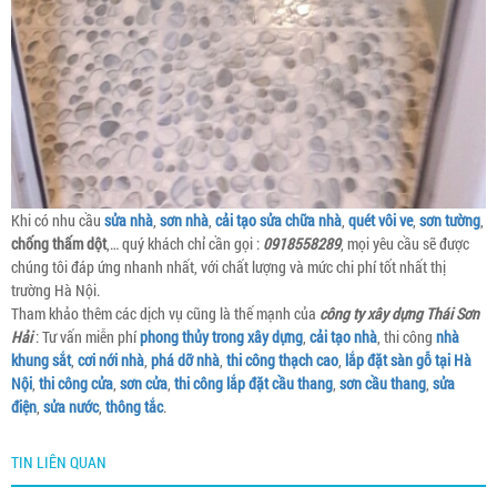
Khi có nhu cầu
sửa nhà
,
sơn nhà
,
cải tạo sửa chữa nhà
,
quét vôi ve
,
sơn tường
,
chống thấm dột
,… quý khách chỉ cần gọi :
0918558289
, mọi yêu cầu sẽ được
chúng tôi đáp ứng nhanh nhất, với chất lượng và mức chi phí tốt nhất thị
trường Hà Nội.
Tham khảo thêm các dịch vụ cũng là thế mạnh của
công ty xây dựng Thái Sơn
Hải
: Tư vấn miễn phí
phong thủy trong xây dựng
,
cải tạo nhà
, thi công
nhà
khung sắt
,
cơi nới nhà
,
phá dỡ nhà
,
thi công thạch cao
,
lắp đặt sàn gỗ tại Hà
Nội
,
thi công cửa
,
sơn cửa
,
thi công lắp đặt cầu thang
,
sơn cầu thang
,
sửa
điện
,
sửa nước
,
thông tắc
.
TIN LIÊN QUAN