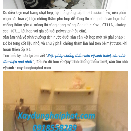
Do điều kiện mặt bằng chật hẹp, hệ thống ống cấp thoát nước nhiều, nên phải
chọn các loại vật liệu chống thấm phù hợp dễ dàng thi công: như các loại chất
chống thấm gốc xi măng thi công dạng màng lỏng như: Kova, CT11A, sikatop
seal 107,... kết hợp vơi gia cố lưới polyester (nếu cần).
sàn âm nhà vệ sinh
thường tích nước dưới sàn cần kết hợp một số giải pháp :
Đổ bê tông cốt liệu nhỏ, và chú ý phải chống thấm lần hai trên bề mặt trước khi
hoàn thiện ốp lát.
Tìm hiểu kỹ hơn tại bài viết “
Biện pháp chống thấm sàn vệ sinh toilet, sàn nhà
tắm hiệu quả nhất
”, để hiểu dõ hơn về
Quy trình chống thấm toilet, sàn âm nhà
vệ sinh - xaydunghaiphat.com
.