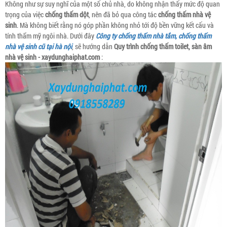
Không như sự suy nghĩ của một số chủ nhà, do không nhận thấy mức độ quan
trọng của việc
chống thấm dột
, nên đã bỏ qua công tác
chống thấm nhà vệ
sinh
. Mà không biết rằng nó góp phần không nhỏ tới độ bền vững kết cấu và
tính thẩm mỹ ngôi nhà. Dưới đây
Công ty chống thấm nhà tắm, chống thấm
nhà vệ sinh cũ tại hà nội
, sẽ hướng dẫn
Quy trình chống thấm toilet, sàn âm
nhà vệ sinh - xaydunghaiphat.com
: