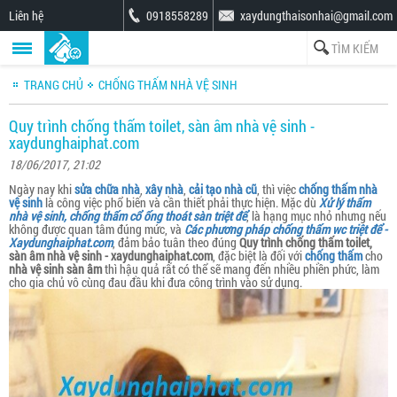
Liên hệ
0918558289
xaydungthaisonhai@gmail.com
TRANG CHỦ
CHỐNG THẤM NHÀ VỆ SINH
Quy trình chống thấm toilet, sàn âm nhà vệ sinh -
xaydunghaiphat.com
18/06/2017, 21:02
Ngày nay khi
sửa chữa nhà
,
xây nhà
,
cải tạo nhà cũ
, thì việc
chống thấm nhà
vệ sinh
là công việc phổ biến và cần thiết phải thực hiện. Mặc dù
Xử lý thấm
nhà vệ sinh, chống thấm cổ ống thoát sàn triệt để
, là hạng mục nhỏ nhưng nếu
không được quan tâm đúng mức, và
Các phương pháp chống thấm wc triệt để -
Xaydunghaiphat.com
, đảm bảo tuân theo đúng
Quy trình chống thấm toilet,
sàn âm nhà vệ sinh - xaydunghaiphat.com
, đặc biệt là đối với
chống thấm
cho
nhà vệ sinh sàn âm
thì hậu quả rất có thể sẽ mang đến nhiều phiền phức, làm
cho gia chủ vô cùng đau đầu khi đưa công trình vào sử dụng.