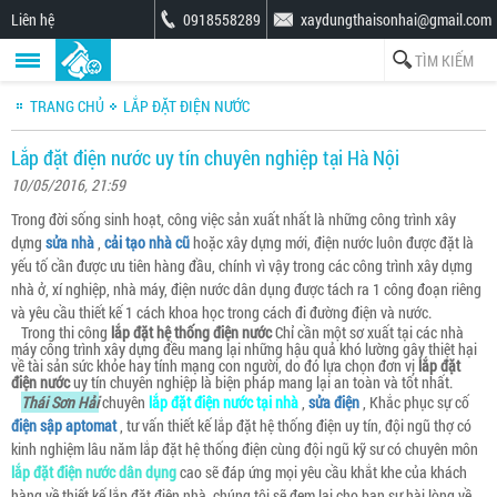
Liên hệ
0918558289
xaydungthaisonhai@gmail.com
TRANG CHỦ
LẮP ĐẶT ĐIỆN NƯỚC
Lắp đặt điện nước uy tín chuyên nghiệp tại Hà Nội
10/05/2016, 21:59
Trong đời sống sinh hoạt, công việc sản xuất nhất là những công trình xây
dựng
sửa nhà
,
cải tạo nhà cũ
hoặc xây dựng mới, điện nước luôn được đặt là
yếu tố cần được ưu tiên hàng đầu, chính vì vậy trong các công trình xây dựng
nhà ở, xí nghiệp, nhà máy, điện nước dân dụng được tách ra 1 công đoạn riêng
và yêu cầu thiết kế 1 cách khoa học trong cách đi đường điện và nước.
Trong thi công
lắp đặt hệ thống điện nước
Chỉ cần một sơ xuất tại các nhà
máy công trình xây dựng đều mang lại những hậu quả khó lường gây thiệt hại
về tài sản sức khỏe hay tính mạng con người, do đó lựa chọn đơn vị
lắp đặt
điện nước
uy tín chuyên nghiệp là biện pháp mang lại an toàn và tốt nhất.
Thái Sơn Hải
chuyên
lắp đặt điện nước tại nhà
,
sửa điện
, Khắc phục sự cố
điện sập aptomat
, tư vấn thiết kế lắp đặt hệ thống điện uy tín, đội ngũ thợ có
kinh nghiệm lâu năm lắp đặt hệ thống điện cùng đội ngũ kỹ sư có chuyên môn
lắp đặt điện nước dân dụng
cao sẽ đáp ứng mọi yêu cầu khắt khe của khách
hàng về thiết kế lắp đặt điện nhà, chúng tôi sẽ đem lại cho bạn sự hài lòng về