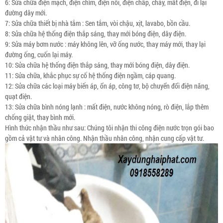
6: Sửa chữa điện mạch, điện chìm, điện nổi, điện chấp, cháy, mất điện, đi lại
đường dây mới.
7: Sửa chữa thiết bị nhà tắm : Sen tắm, vòi chậu, xịt, lavabo, bồn cầu.
8: Sửa chữa hệ thống điện thắp sáng, thay mới bóng điện, dây điện.
9: Sửa máy bơm nước : máy không lên, vỡ ống nước, thay máy mới, thay lại
đường ống, cuốn lại máy.
10: Sửa chữa hệ thống điện thắp sáng, thay mới bóng điện, dây điện.
11: Sửa chữa, khắc phục sự cố hệ thống điện ngầm, cáp quang.
12: Sửa chữa các loại máy biến áp, ổn áp, công tơ, bộ chuyển đổi điện năng,
quạt điện.
13: Sửa chữa bình nóng lạnh : mất điện, nước không nóng, rò điện, lắp thêm
chống giật, thay bình mới.
Hình thức nhận thầu như sau: Chúng tôi nhận thi công điện nước trọn gói bao
gồm cả vật tư và nhân công. Nhận thầu nhân công, nhận cung cấp vật tư.