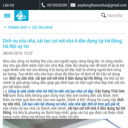
Liên hệ
0918558289
xaydungthaisonhai@gmail.com
TRANG CHỦ
CẢI TẠO NHÀ
Dich vụ sửa nhà, cải tạo cơi nới nhà ở dân dụng tại Hà Đông,
Hà Nội uy tín
08/06/2019, 10:22
Nhu cầu sống và hưởng thụ của con người ngày càng tăng lên. Ai cũng muốn
xây cho gia đình mình một căn nhà đẹp, hiện đại nhưng vấn đề kinh tế lại là trở
ngại khiến ước mơ của không ít bị dang dở đặc biệt là những người làm công
ăn lương. Tuy nhiên nếu như bạn chưa đủ tiềm lực về kinh tế thì hãy sử dụng
các
dich vụ sửa nhà
,
cải tạo cơi nới nhà ở dân dụng tại Hà Đông
, Hà Nội uy tín
chính là giải pháp hàng đầu giúp gia đình bạn có một ngôi nhà đẹp hơn với chi
phí tiết kiệm nhất.
Là
Công ty sửa chữa nhà Hà Nội tư vấn cải tạo nhà cũ đẹp
.
Xây Dựng Thái Sơn
Hải
luôn thấu hiểu không gian sống trực tiếp ảnh hưởng đến sức khỏe, tinh
thần và hiệu quả làm việc của con người. Chính vì thế, chúng tôi cung cấp
dich
vụ sửa nhà
,
Cải tạo căn hộ chung cư nhỏ, sửa nhà tập thể cũ trọn gói giá rẻ
,
sửa chữa cải tạo nhà cũ thành mới chính,
cải tạo cơi nới nhà ở dân dụng tại Hà
Đông
, Hà Nội là phương án thích hợp nhất, giúp các hộ gia đình cải thiện chất
lượng cuộc sống mà không tốn quá nhiều chi phí.