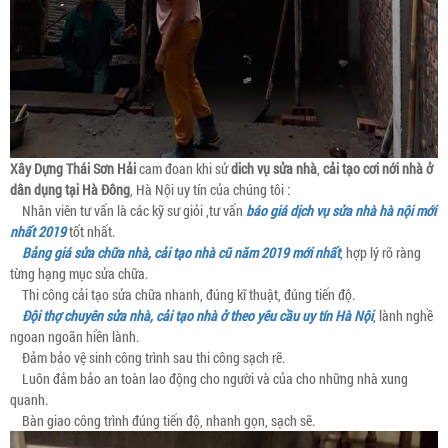
Xây Dựng Thái Sơn Hải
cam đoan khi sử
dich vụ sửa nhà
,
cải tạo cơi nới nhà ở
dân dụng tại Hà Đông
, Hà Nội uy tín của chúng tôi :
Nhân viên tư vấn là các kỹ sư giỏi ,tư vấn
báo giá dịch vụ sửa nhà hà nội mới
nhất 2019
tốt nhất.
Bảng giá sửa chữa nhà, cải tạo nhà cũ năm 2019 mới nhất
, hợp lý rõ ràng
từng hạng mục sửa chữa.
Thi công cải tạo sửa chữa nhanh, đúng kĩ thuật, đúng tiến độ.
Đội thợ chuyên sửa nhà, cải tạo nhà ở theo yêu cầu uy tín Hà Nội
, lành nghề
ngoan ngoãn hiền lành.
Đảm bảo vệ sinh công trình sau thi công sạch rẽ.
Luôn đảm bảo an toàn lao động cho người và của cho những nhà xung
quanh.
Bàn giao công trình đúng tiến độ, nhanh gọn, sạch sẽ.