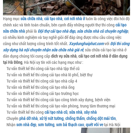
Hạng mục
sửa chữa nhà
,
cải tạo nhà
,
cơi nới nhà ở
luôn là công việc đòi hỏi độ
chính xác và tính toán chuẩn, bên cạnh đấy những người thợ thi công
cải tạo
sửa chữa nhà
phải là
Đội thợ cải tạo nhà đẹp, sửa chữa nhà cũ chuyên nghiệp
,
có nhiều kinh nghiệm và tay nghề giỏi để đáp ứng được nhu cầu công việc
cũng như chất lượng công trình tốt nhất.
Xaydunghaiphat.com
với
Đội thi công
xây dựng hà nội chuyên nhận sửa chữa nhà giá rẻ
, sửa chữa cải tạo lại nhà ở
dân dụng chúng tôi cung cấp
dich vụ sửa nhà
,
cải tạo cơi nới nhà ở dân dụng
tại Hà Đông
, Hà Nội uy tín với các hạng mục như :
Tư vấn thiết kế thi công cải tạo nhà tập thể cũ
Tư vấn và thiết kế thi công cải tạo nhà lô phố, biệt thự
Tư vấn và thiết kế thi công cải tạo nhà cấp 4
Tư vấn và thiết kế thi công cải tạo nhà ống
Tư vấn và thiết kế thi công cải tạo trường học
Tư vấn và thiết kế thi công cải tạo công trình xây dựng, bệnh viện
Tư vấn và thiết kế thi công cải tạo văn phòng, trung tâm thương mại
Tư vấn thiết kế thi công
cải tạo nhà cũ
,
sửa nhà
,
xây nhà
Chuyên
phá dỡ nhà
,
xử lý nứt tường
,
chống thấm
,
chống dột mái tôn
,
Nhận
sơn nhà đẹp
,
sơn tường
,
sơn bả thạch cao
,
quét vôi ve
tại Hà Nội