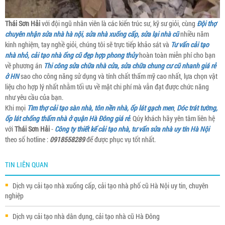
Thái Sơn Hải
với đội ngũ nhân viên là các kiến trúc sư, kỹ sư giỏi, cùng
Đội thợ
chuyên nhận sửa nhà hà nội, sửa nhà xuống cấp, sửa lại nhà cũ
nhiều năm
kinh nghiệm, tay nghề giỏi, chúng tôi sẽ trực tiếp khảo sát và
Tư vấn cải tạo
nhà nhỏ, cải tạo nhà ống cũ đẹp hợp phong thủy
hoàn toàn miễn phí cho bạn
về phương án
Thi công sửa chữa nhà cửa, sửa chữa chung cư cũ nhanh giá rẻ
ở HN
sao cho công năng sử dụng và tính chất thẩm mỹ cao nhất, lựa chọn vật
liệu cho hợp lý nhất nhằm tối ưu về mặt chi phí mà vẫn đạt được chức năng
như yêu cầu của bạn.
Khi mọi
Tìm thợ cải tạo sàn nhà, tôn nền nhà, ốp lát gạch men
,
Dóc trát tường,
ốp lát chống thấm nhà ở quận Hà Đông giá rẻ
. Qúy khách hãy yên tâm liên hệ
với
Thái Sơn Hải
-
Công ty thiết kế cải tạo nhà, tư vấn sửa nhà uy tín Hà Nội
theo số hotline :
0918558289
để được phục vụ tốt nhất.
TIN LIÊN QUAN
Dịch vụ cải tạo nhà xuống cấp, cải tạo nhà phố cũ Hà Nội uy tin, chuyên
nghiệp
Dịch vụ cải tạo nhà dân dụng, cải tạo nhà cũ Hà Đông