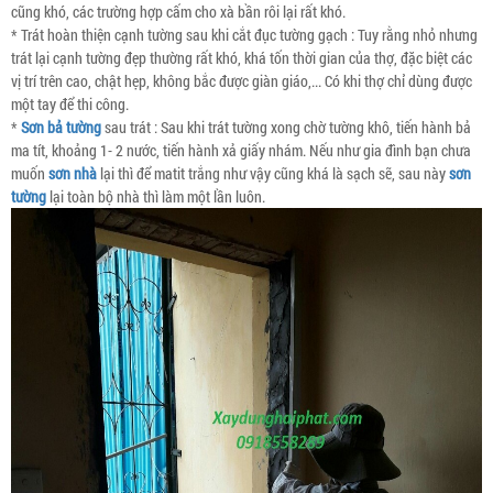
cũng khó, các trường hợp cấm cho xà bần rôi lại rất khó.
* Trát hoàn thiện cạnh tường sau khi cắt đục tường gạch : Tuy rằng nhỏ nhưng
trát lại cạnh tường đẹp thường rất khó, khá tốn thời gian của thợ, đặc biệt các
vị trí trên cao, chật hẹp, không bắc được giàn giáo,... Có khi thợ chỉ dùng được
một tay để thi công.
*
Sơn bả tường
sau trát : Sau khi trát tường xong chờ tường khô, tiến hành bả
ma tít, khoảng 1- 2 nước, tiến hành xả giấy nhám. Nếu như gia đình bạn chưa
muốn
sơn nhà
lại thì để matit trắng như vậy cũng khá là sạch sẽ, sau này
sơn
tường
lại toàn bộ nhà thì làm một lần luôn.