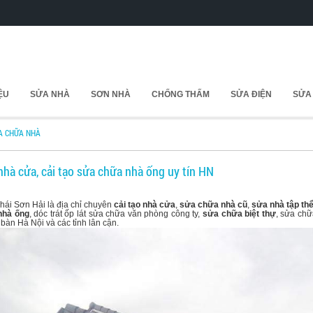
IỆU
SỬA NHÀ
SƠN NHÀ
CHỐNG THẤM
SỬA ĐIỆN
SỬA
A CHỮA NHÀ
 nhà cửa, cải tạo sửa chữa nhà ống uy tín HN
hái Sơn Hải là địa chỉ chuyên
cải tạo nhà cửa
,
sửa chữa nhà cũ
,
sửa nhà tập th
nhà ống
, dóc trát ốp lát sửa chữa văn phòng công ty,
sửa chữa biệt thự
, sửa chữ
bàn Hà Nội và các tỉnh lân cận.