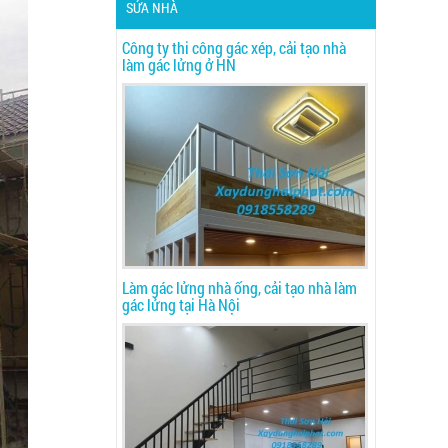
SỬA NHÀ
Công ty thi công gác xép, cải tạo nhà
làm gác lửng ở HN
Làm gác lửng nhà ống, cải tạo nhà làm
gác lửng tại Hà Nội