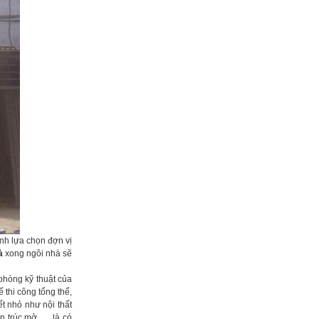
ịnh lựa chọn đợn vị
à
xong ngôi nhà sẽ
phòng kỹ thuật của
ế thi công tổng thể,
ết nhỏ như nội thất
n trúc mở, … là có