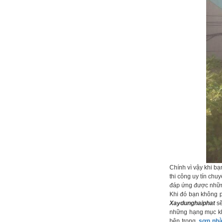
Chính vì vậy khi b
thi công uy tín ch
đáp ứng được nhữ
Khi đó bạn không p
Xaydunghaiphat
sẽ
những hạng mục khôn
bên trong,
sơn nh