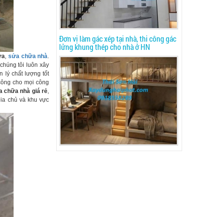
Đơn vị làm gác xép tại nhà, thi công gác
lửng khung thép cho nhà ở HN
ửa
,
sửa chữa nhà
.
húng tôi luôn xây
lý chất lượng tốt
 công cho mọi công
a chữa nhà giá rẻ
,
gia chủ và khu vực