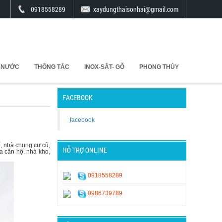
0918558289
xaydungthaisonhai@gmail.com
 NƯỚC
THÔNG TẮC
INOX-SẮT- GỖ
PHONG THỦY
FACEBOOK
facebook
ể
, nhà chung cư cũ,
HỖ TRỢ ONLINE
a căn hộ, nhà kho,
0918558289
0986739789