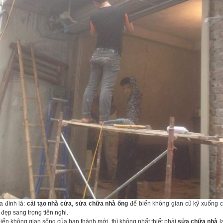
a đình là:
cải tạo nhà cửa
,
sửa chữa nhà ống
để biến không gian cũ kỹ xuống c
đẹp sang trọng tiện nghi.
iến không gian sống của bạn thành mới, thì không nhất thiết phải
sửa chữa nhà
l