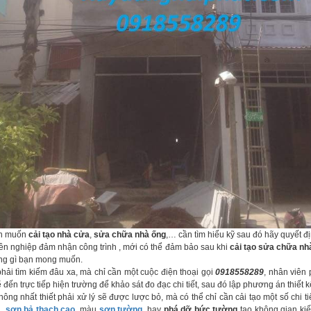
ạn muốn
cải tạo nhà cửa
,
sửa chữa nhà ống
,… cần tìm hiểu kỹ sau đó hãy quyết đ
uyên nghiệp đảm nhận công trình , mới có thể đảm bảo sau khi
cải tạo sửa chữa nh
ng gì bạn mong muốn.
hải tìm kiếm đâu xa, mà chỉ cần một cuộc điện thoại gọi
0918558289
, nhân viên 
 đến trực tiếp hiện trường để khảo sát đo đạc chi tiết, sau đó lập phương án thiết k
g nhất thiết phải xử lý sẽ được lược bỏ, mà có thể chỉ cần cải tạo một số chi ti
à
,
sơn bả thạch cao
, màu
sơn tường
, hay
phá dỡ bức tường
tạo không gian kiế