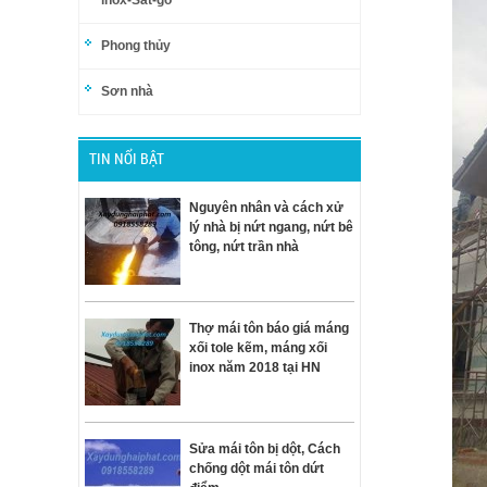
inox-Sắt-gỗ
Phong thủy
Sơn nhà
TIN NỔI BẬT
Nguyên nhân và cách xử
lý nhà bị nứt ngang, nứt bê
tông, nứt trần nhà
Thợ mái tôn báo giá máng
xối tole kẽm, máng xối
inox năm 2018 tại HN
Sửa mái tôn bị dột, Cách
chống dột mái tôn dứt