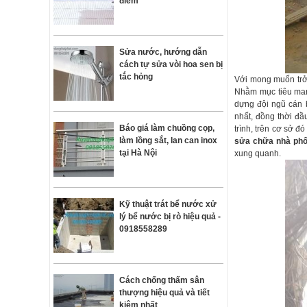
điểm
Sửa nước, hướng dẫn
cách tự sửa vòi hoa sen bị
tắc hỏng
Với mong muốn trở 
Nhằm mục tiêu man
dựng đội ngũ cán 
nhất, đồng thời đầ
Báo giá làm chuồng cọp,
trình, trên cơ sở 
làm lồng sắt, lan can inox
sửa chữa nhà ph
tại Hà Nội
xung quanh.
Kỹ thuật trát bể nước xử
lý bể nước bị rò hiệu quả -
0918558289
Cách chống thấm sân
thượng hiệu quả và tiết
kiệm nhất