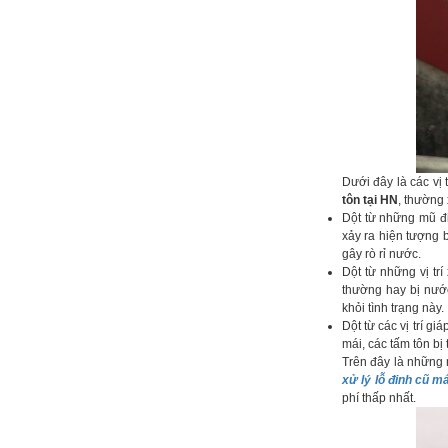
Dưới đây là các vị
tôn tại HN
, thường
Dột từ những mũ đin
xảy ra hiện tượng b
gây rò rỉ nước.
Dột từ những vị trí
thường hay bị nước
khỏi tình trạng này.
Dột từ các vị trí g
mái, các tấm tôn bị 
Trên đây là những 
xử lý lỗ đinh cũ m
phí thấp nhất.