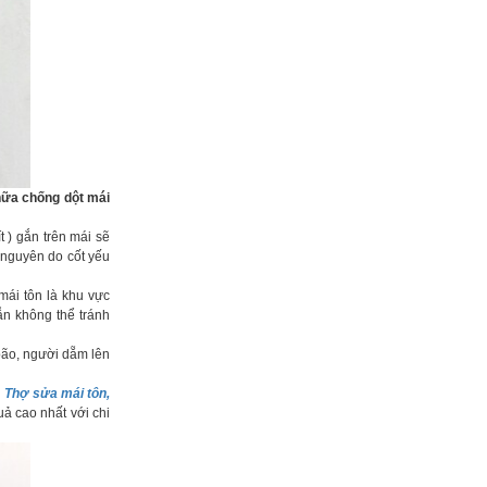
hữa chống dột mái
t ) gắn trên mái sẽ
à nguyên do cốt yếu
 mái tôn là khu vực
ẫn không thể tránh
 bão, người dẵm lên
u
Thợ sửa mái tôn,
uả cao nhất với chi