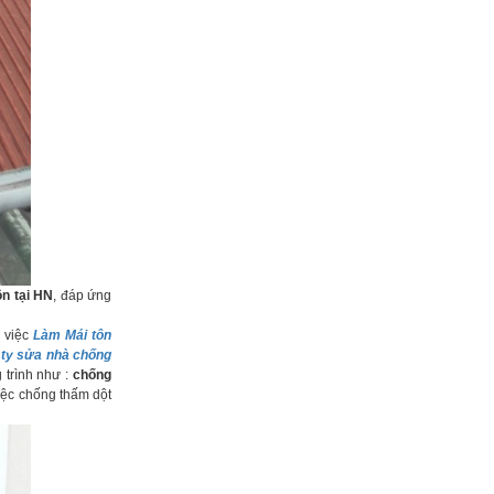
n tại HN
, đáp ứng
i việc
Làm Mái tôn
ty sửa nhà chống
 trình như :
chống
iệc chống thấm dột