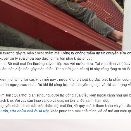
 trí thường gây ra hiện tượng thấm mà
Công ty chống thấm uy tín chuyên sửa c
 xuyên xử lý sửa chữa bảo dưỡng mái tôn phải khắc phục :
h : Bề mặt mái tôn thường xuyên tiếp xúc với nước mưa. Tại vị trí đinh vít ( ốc ví
ị ăn mòn điện hóa gây mòn rỉ tôn. Theo thời gian các vị trí này càng rộng ra và l
 xiêm nối tôn : Tại các vị trí nối này , nước không thoát kịp đặc biệt là phần cuối
 tràn ngược vào nhất. Dù khi thi công lợp mái chuyên nghiệp và rất cẩn trọng v
iáp mí tôn : Qua thời gian sử dụng, dưới tác động của điều kiện ngoại cảnh như gió
tách khe. Vòi vậy cần tháo và lợp và giáp mí tôn lại để tránh thấm dột.
nguyên nhân chính dẫn đến thấm dột mái tôn, để quý khách tham khảo và yêu cầ
ái tôn, sửa chữa nhà ở Hà Nội
, khắc phục cho mái nhà mình, để có thể đạt hiệu q