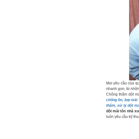
Mọi yêu cầu của q
nhanh gọn, từ nhữn
Chống thấm dột mái
chống ồn, lợp mái 
thấm, xử lý dột má
dột mái tôn nhà x
luôn yêu cầu kỹ thuậ