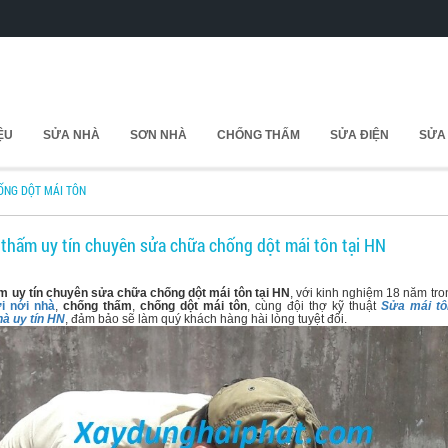
IỆU
SỬA NHÀ
SƠN NHÀ
CHỐNG THẤM
SỬA ĐIỆN
SỬA
ỐNG DỘT MÁI TÔN
thấm uy tín chuyên sửa chữa chống dột mái tôn tại HN
m uy tín chuyên sửa chữa chống dột mái tôn tại HN
, với kinh nghiệm 18 năm tro
i nới nhà
,
chống thấm
,
chống dột mái tôn
, cùng đội thợ kỹ thuật
Sửa mái tô
à uy tín HN
, đảm bảo sẽ làm quý khách hàng hài lòng tuyệt đối.