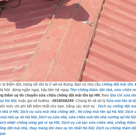
 bị thấm dột, máng xối tôn bị rỉ sét và thủng. Bạn có nhu cầu
chống dột mái tôn
,
Hà Nội. đừng ngần ngại, hãy liên hệ ngay
Thợ chống thấm dột nhà, sửa chữa má
ng thấm uy tín chuyên sửa chữa chống dột mái tôn tại HN
, theo
Địa chỉ sửa nh
tại Hà Nội
, hoặc gọi số hotline :
0918558289
. Chúng tôi sẽ xử lý
Sửa mái tôn bị d
 với mức chi phí tiết kiệm nhất cho bạn, bằng các dịch vụ :
Dịch vụ chống dột má
i nhà ở HN
,
Dịch vụ sửa mái nhà chống dột , thi công mái tôn tại Hà Nội
,
Dịch 
mái nhà uy tín Hà Nội
,
Dịch vụ sửa nhà, sửa chữa mái tôn nhà xưởng tại Hà Nộ
ách nhiệt chống nóng giá rẻ tại HN
,
Dịch vụ cải tạo sửa chữa nhà, chống thấm 
ống dột mái nhà, thay máng tôn inox uy tín nhất Hà Nội
,
Dịch vụ chống thấm dộ
 quả
.