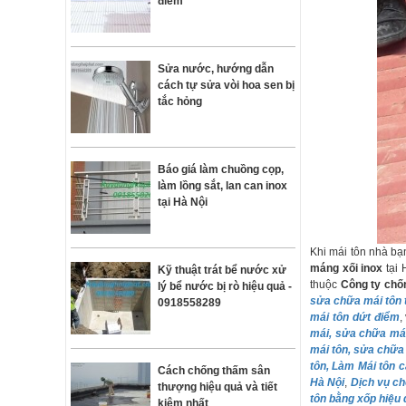
điểm
Sửa nước, hướng dẫn
cách tự sửa vòi hoa sen bị
tắc hỏng
Báo giá làm chuồng cọp,
làm lồng sắt, lan can inox
tại Hà Nội
Khi mái tôn nhà bạn
máng xối inox
tại 
Kỹ thuật trát bể nước xử
thuộc
Công ty chố
lý bể nước bị rò hiệu quả -
sửa chữa mái tôn 
0918558289
mái tôn dứt điểm
,
mái, sửa chữa má
mái tôn, sửa chữa 
tôn, Làm Mái tôn c
Cách chống thấm sân
Hà Nội
,
Dịch vụ ch
thượng hiệu quả và tiết
tôn bằng xốp hiệu
kiệm nhất