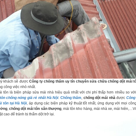
uý khách sẽ được
Công ty chống thấm uy tín chuyên sửa chữa chống dột mái tô
g công việc nhỏ nhất.
 tôn là biện pháp sửa mái nhà hiệu quả nhất với chi phí thấp hơn nhiều so vớ
tôn chống nóng giá rẻ nhất Hà Nội
.
Chống thấm
,
chống dột mái nhà
được
Công 
i tôn tại Hà Nội
, áp dụng các biện pháp kỹ thuật tốt nhất, ứng dụng với mọi công
ưởng
,
chống dột mái tôn sân thượng
, mái tôn kho hàng, mái nhà xe, mái hiên,…V
t cao để tránh bị thấm dột trở lại.