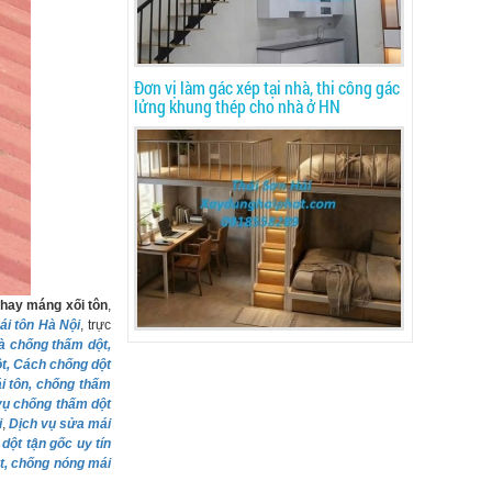
Đơn vị làm gác xép tại nhà, thi công gác
lửng khung thép cho nhà ở HN
thay máng xối tôn
,
i tôn Hà Nội
, trực
à chống thấm dột,
ột, Cách chống dột
i tôn, chống thấm
vụ chống thấm dột
i
,
Dịch vụ sửa mái
dột tận gốc uy tín
t, chống nóng mái