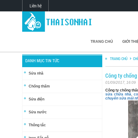
Liên hệ
TRANG CHỦ
GIỚI TH
TRANG CHỦ
CH
DANH MỤC TIN TỨC
Sửa nhà
Công ty chống 
01/09/2017, 16:09
Chống thấm
Công ty chống thấ
sửa chữa nhà
,
cơ
chuyên sửa mái nh
Sửa điện
Sửa nước
Thông tắc