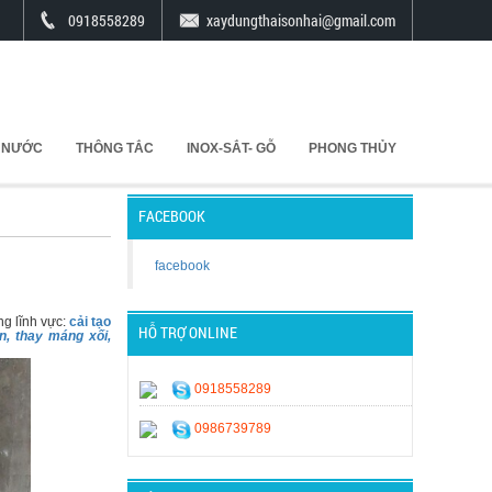
0918558289
xaydungthaisonhai@gmail.com
 NƯỚC
THÔNG TẮC
INOX-SẮT- GỖ
PHONG THỦY
FACEBOOK
facebook
ng lĩnh vực:
cải tạo
HỖ TRỢ ONLINE
n, thay máng xối,
0918558289
0986739789