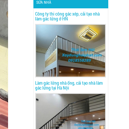
SỬA NHÀ
Công ty thi công gác xép, cải tạo nhà
làm gác lửng ở HN
Làm gác lửng nhà ống, cải tạo nhà làm
gác lửng tại Hà Nội