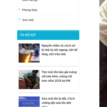
inox-Sắt-gỗ
Phong thủy
Sơn nhà
TIN NỔI BẬT
Nguyên nhân và cách xử
lý nhà bị nứt ngang, nứt bê
tông, nứt trần nhà
Thợ mái tôn báo giá máng
xối tole kẽm, máng xối
inox năm 2018 tại HN
Sửa mái tôn bị dột, Cách
chống dột mái tôn dứt