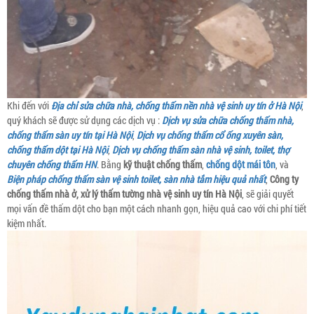
Khi đến với
Địa chỉ sửa chữa nhà, chống thấm nền nhà vệ sinh uy tín ở Hà Nội
,
quý khách sẽ được sử dụng các dịch vụ :
Dịch vụ sửa chữa chống thấm nhà,
chống thấm sàn uy tín tại Hà Nội
,
Dịch vụ chống thấm cổ ống xuyên sàn,
chống thấm dột tại Hà Nội
,
Dịch vụ chống thấm sàn nhà vệ sinh, toilet, thợ
chuyên chống thấm HN
. Bằng
kỹ thuật chống thấm
,
chống dột mái tôn
, và
Biện pháp chống thấm sàn vệ sinh toilet, sàn nhà tắm hiệu quả nhất
,
Công ty
chống thấm nhà ở, xử lý thấm tường nhà vệ sinh uy tín Hà Nội
, sẽ giải quyết
mọi vấn đề thấm dột cho bạn một cách nhanh gọn, hiệu quả cao với chi phí tiết
kiệm nhất.