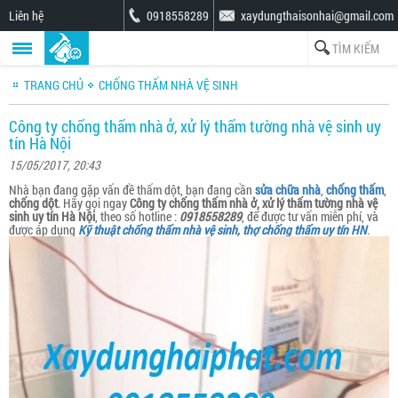
Liên hệ
0918558289
xaydungthaisonhai@gmail.com
TRANG CHỦ
CHỐNG THẤM NHÀ VỆ SINH
Công ty chống thấm nhà ở, xử lý thấm tường nhà vệ sinh uy
tín Hà Nội
15/05/2017, 20:43
Nhà bạn đang gặp vấn đề thấm dột, bạn đang cần
sửa chữa nhà
,
chống thấm
,
chống dột
. Hãy gọi ngay
Công ty chống thấm nhà ở, xử lý thấm tường nhà vệ
sinh uy tín Hà Nội
, theo số hotline :
0918558289
, để được tư vấn miễn phí, và
được áp dụng
Kỹ thuật chống thấm nhà vệ sinh, thợ chống thấm uy tín HN
.