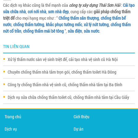
Các dịch vụ khác cũng là thế mạnh của
công ty xây dựng Thái Sơn Hải
:
Cải tạo
sửa chữa nhà
,
cơi nới nhà
,
sơn nhà đẹp
, cung cấp các
giải pháp chống thấm
triệt để
cho mọi hạng mục như : “
Chống thấm sân thượng
,
chống thấm bể
nước
,
chống thấm tường
,
khắc phục tường mốc
,
xử lý nứt tường
,
chống thấm
nứt cổ trần
,
chống thấm mái bê tông
”,
sửa điện
,
sửa nước
.
TIN LIÊN QUAN
Xử lý thấm nước sàn vệ sinh triệt để, cải tạo nhà vệ sinh cũ Hà Nội
Chuyên chống thấm nhà tắm trọn gói, chống thấm toilet Hà Đông
Công ty chống thấm nhà vệ sinh cũ, chống thấm nhà tắm tại Ba Đình
Dịch vụ sửa chữa chống thấm toilet cũ, chống thấm nhà tắm tại Cầu Giấy
Trang chủ
Giới thiệu
Dịch vụ
Dự án