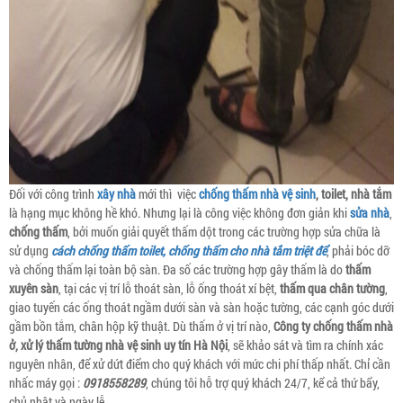
Đối với công trình
xây nhà
mới thì việc
chống thấm nhà vệ sinh
, toilet, nhà tắm
là hạng mục không hề khó. Nhưng lại là công việc không đơn giản khi
sửa nhà
,
chống thấm
, bởi muốn giải quyết thấm dột trong các trường hợp sửa chữa là
sử dụng
cách chống thấm toilet, chống thấm cho nhà tắm triệt để
, phải bóc dỡ
và chống thấm lại toàn bộ sàn. Đa số các trường hợp gây thấm là do
thấm
xuyên sàn
, tại các vị trí lỗ thoát sàn, lỗ ống thoát xí bệt,
thấm qua chân tường
,
giao tuyến các ống thoát ngầm dưới sàn và sàn hoặc tường, các cạnh góc dưới
gầm bồn tắm, chân hộp kỹ thuật. Dù thấm ở vị trí nào,
Công ty chống thấm nhà
ở, xử lý thấm tường nhà vệ sinh uy tín Hà Nội
, sẽ khảo sát và tìm ra chính xác
nguyên nhân, để xử dứt điểm cho quý khách với mức chi phí thấp nhất. Chỉ cần
nhấc máy gọi :
0918558289
, chúng tôi hỗ trợ quý khách 24/7, kể cả thứ bẩy,
chủ nhật và ngày lễ.