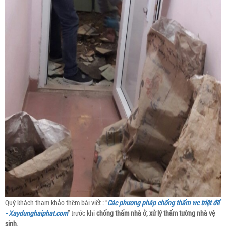
Quý khách tham khảo thêm bài viết : “
Các phương pháp chống thấm wc triệt để
- Xaydunghaiphat.com
” trước khi
chống thấm nhà ở, xử lý thấm tường nhà vệ
sinh
.